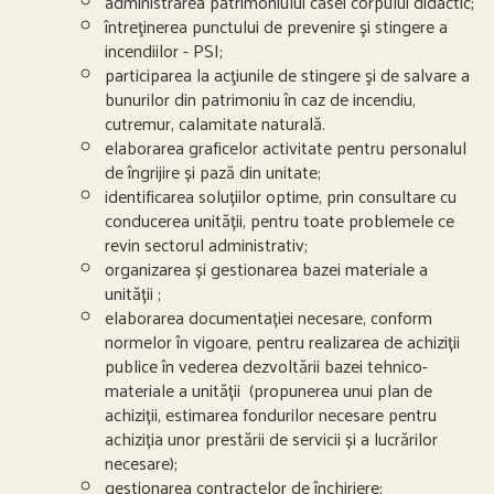
administrarea patrimoniului casei corpului didactic;
întreţinerea punctului de prevenire şi stingere a
incendiilor - PSI;
participarea la acţiunile de stingere şi de salvare a
bunurilor din patrimoniu în caz de incendiu,
cutremur, calamitate naturală.
elaborarea graficelor activitate pentru personalul
de îngrijire și pază din unitate;
identificarea soluțiilor optime, prin consultare cu
conducerea unității, pentru toate problemele ce
revin sectorul administrativ;
organizarea și gestionarea bazei materiale a
unității ;
elaborarea documentației necesare, conform
normelor în vigoare, pentru realizarea de achiziții
publice în vederea dezvoltării bazei tehnico-
materiale a unității (propunerea unui plan de
achiziții, estimarea fondurilor necesare pentru
achiziția unor prestării de servicii și a lucrărilor
necesare);
gestionarea contractelor de închiriere;