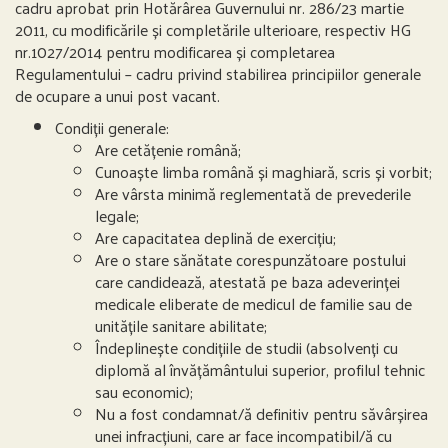
cadru aprobat prin Hotărârea Guvernului nr. 286/23 martie
2011, cu modificările și completările ulterioare, respectiv HG
nr.1027/2014 pentru modificarea și completarea
Regulamentului – cadru privind stabilirea principiilor generale
de ocupare a unui post vacant.
Condiții generale:
Are cetățenie română;
Cunoaște limba română și maghiară, scris și vorbit;
Are vârsta minimă reglementată de prevederile
legale;
Are capacitatea deplină de exercițiu;
Are o stare sănătate corespunzătoare postului
care candidează, atestată pe baza adeverinței
medicale eliberate de medicul de familie sau de
unitățile sanitare abilitate;
Îndeplinește condițiile de studii (absolvenți cu
diplomă al învățământului superior, profilul tehnic
sau economic);
Nu a fost condamnat/ă definitiv pentru săvârșirea
unei infracțiuni, care ar face incompatibil/ă cu