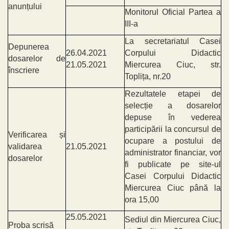
anunțului
Monitorul Oficial Partea a
III-a
La secretariatul Casei
Depunerea
26.04.2021
Corpului Didactic
dosarelor de
21.05.2021
Miercurea Ciuc, str.
înscriere
Toplița, nr.20
Rezultatele etapei de
selecție a dosarelor
depuse în vederea
participării la concursul de
Verificarea și
ocupare a postului de
validarea
21.05.2021
administrator financiar, vor
dosarelor
fi publicate pe site-ul
Casei Corpului Didactic
Miercurea Ciuc până la
ora 15,00
25.05.2021
Sediul din Miercurea Ciuc,
Proba scrisă