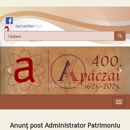
.
Togg
navig
Anunț post Administrator Patrimoniu