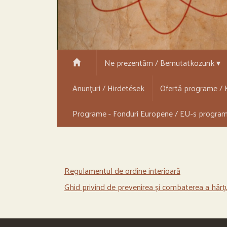
Ne prezentăm / Bemutatkozunk ▾
Anunțuri / Hirdetések
Ofertă programe / K
Programe - Fonduri Europene / EU-s progra
Regulamentul de ordine interioară
Ghid privind de prevenirea și combaterea a hărțuir