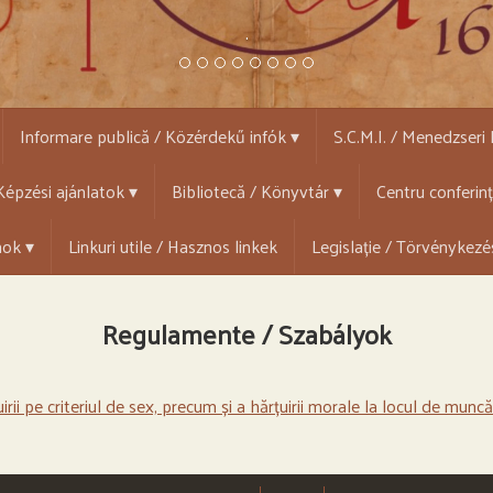
.
Informare publică / Közérdekű infók ▾
S.C.M.I. / Menedzseri
épzési ajánlatok ▾
Bibliotecă / Könyvtár ▾
Centru conferin
mok ▾
Linkuri utile / Hasznos linkek
Legislație / Törvénykezé
Regulamente / Szabályok
ii pe criteriul de sex, precum și a hărțuirii morale la locul de muncă