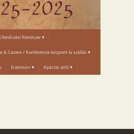
 Ellenőrzési Rendszer ▾
țe & Cazare / Konferencia-központ & szállás ▾
s
Erasmus+ ▾
Apáczai 400 ▾