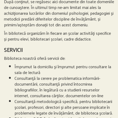
După conţinut, se regăsesc aici documente din toate domeniile
de cunoaştere. În ultimul timp ne-am limitat mai ales la
achiziţionarea lucrărilor din domeniul psihologiei, pedagogiei şi
metodicii predării diferitelor discipline de învăţământ, și
primim/așteptăm donații tot din acest domeniu.
În bibliotecă organizăm în fiecare an școlar activităţi specifice
și pentru elevi, bibliotecari școlari, cadre didactice.
SERVICII
Biblioteca noastră oferă servicii de:
Împrumut la domiciliu şi împrumut pentru consultare la
sala de lectură
Consultanţă la cerere pe problematica informării-
documentării, consultanţă privind întocmirea
bibliografiilor, în legătură cu a studierii resurselor
internet, consultarea cărţilor, documentelor on-line
Consultanţă metodologică specifică, pentru bibliotecarii
şcolari, profesori, directori şi alte persoane implicate în
problemele legate de învățământ, de biblioteca şcolară.