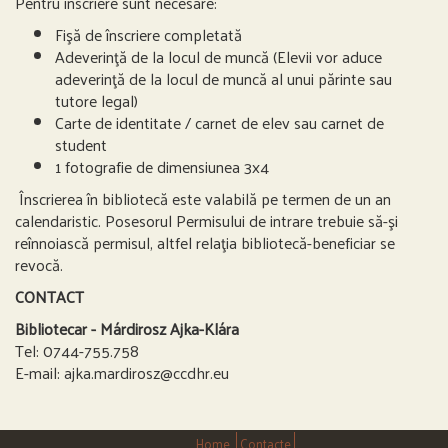
Pentru înscriere sunt necesare:
Fişă de înscriere completată
Adeverinţă de la locul de muncă (Elevii vor aduce
adeverinţă de la locul de muncă al unui părinte sau
tutore legal)
Carte de identitate / carnet de elev sau carnet de
student
1 fotografie de dimensiunea 3x4
Înscrierea în bibliotecă este valabilă pe termen de un an
calendaristic. Posesorul Permisului de intrare trebuie să-şi
reînnoiască permisul, altfel relaţia bibliotecă-beneficiar se
revocă.
CONTACT
Bibliotecar - Márdirosz Ajka-Klára
Tel: 0744-755.758
E-mail: ajka.mardirosz@ccdhr.eu
Home
Contacte