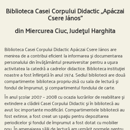
Biblioteca Casei Corpului Didactic „Apáczai
Csere János”
din Miercurea Ciuc, Judeţul Harghita
Biblioteca Casei Corpului Didactic Apáczai Csere János are
menirea de a contribui eficient la informarea şi documentarea
personalului din învăţământul preuniversitar pentru a uşura
activitatea la catedră a cadrelor didactice. Biblioteca instituţiei
noastre a fost înfiinţată în anul 1974. Sediul bibliotecii are două
compartimente: biblioteca propriu-zisă cu sala de lectură şi
fondul de împrumut, şi compartimentul fondului de carte.
În anul școlar 2007 – 2008 cu ocazia lucrărilor de reabilitare şi
extindere a clădirii Casei Corpului Didactic şi în bibliotecă au
avut loc importante modificări. Compartimentele bibliotecii au
fost extinse, a fost creat un spaţiu pentru depozitarea
periodicelor şi fondul de împrumut a fost dotat cu mobilier
nou. În amenajarea sălii de lectură am urmărit normele pentru