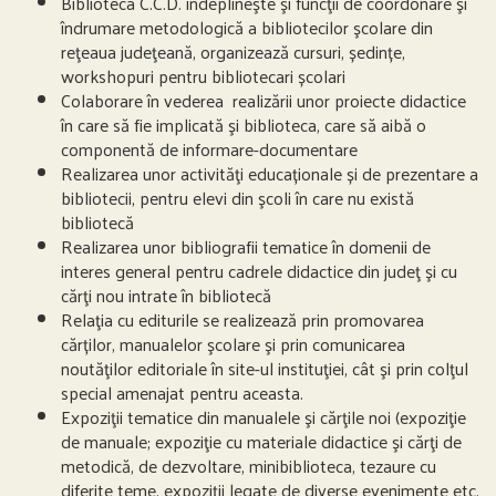
Biblioteca C.C.D. îndeplineşte şi funcţii de coordonare şi
îndrumare metodologică a bibliotecilor şcolare din
reţeaua judeţeană, organizează cursuri, ședințe,
workshopuri pentru bibliotecari școlari
Colaborare în vederea realizării unor proiecte didactice
în care să fie implicată şi biblioteca, care să aibă o
componentă de informare-documentare
Realizarea unor activităţi educaționale și de prezentare a
bibliotecii, pentru elevi din şcoli în care nu există
bibliotecă
Realizarea unor bibliografii tematice în domenii de
interes general pentru cadrele didactice din judeţ şi cu
cărţi nou intrate în bibliotecă
Relaţia cu editurile se realizează prin promovarea
cărților, manualelor şcolare şi prin comunicarea
noutăţilor editoriale în site-ul instituţiei, cât şi prin colţul
special amenajat pentru aceasta.
Expoziţii tematice din manualele şi cărţile noi (expoziţie
de manuale; expoziţie cu materiale didactice şi cărţi de
metodică, de dezvoltare, minibiblioteca, tezaure cu
diferite teme, expoziţii legate de diverse evenimente etc.