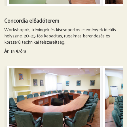
Concordia előadóterem
Workshopok, tréningek és kiscsoportos események ideális
helyszíne. 20–25 fős kapacitás, rugalmas berendezés és
korszerű technikai felszereltség.
Ár:
15 €/óra