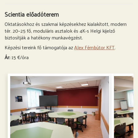
Scientia előadóterem
Oktatásokhoz és szakmai képzésekhez kialakított, modern
tér. 20–25 fő, moduláris asztalok és 4K-s Helgi kijelző
biztosítják a hatékony munkavégzést.
Képzési tereink fő támogatója az
Alex Fémbútor KFT
.
Ár:
15 €/óra