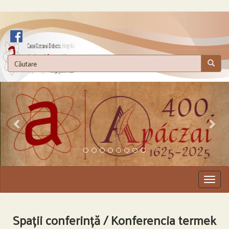
.
Togg
navig
Spații conferință / Konferencia termek