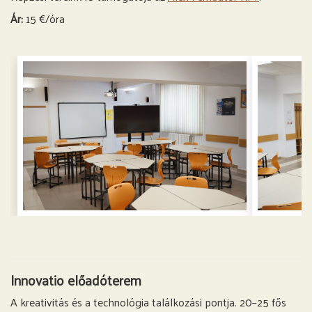
Ár:
15 €/óra
Innovatio előadóterem
A kreativitás és a technológia találkozási pontja. 20–25 fős