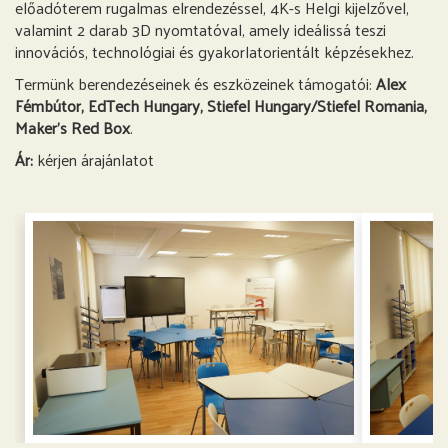
előadóterem rugalmas elrendezéssel, 4K-s Helgi kijelzővel,
valamint 2 darab 3D nyomtatóval, amely ideálissá teszi
innovációs, technológiai és gyakorlatorientált képzésekhez.
Termünk berendezéseinek és eszközeinek támogatói:
Alex
Fémbútor, EdTech Hungary, Stiefel Hungary/Stiefel Romania,
Maker's Red Box
.
Ár:
kérjen árajánlatot