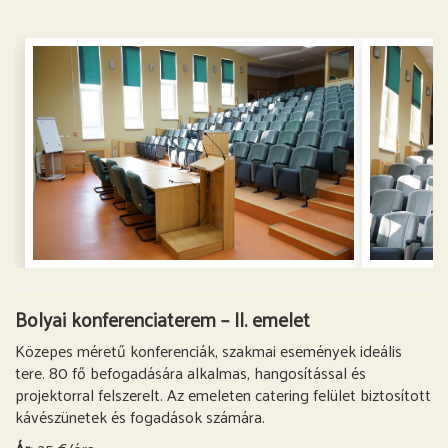
Bolyai konferenciaterem – II. emelet
Közepes méretű konferenciák, szakmai események ideális
tere. 80 fő befogadására alkalmas, hangosítással és
projektorral felszerelt. Az emeleten catering felület biztosított
kávészünetek és fogadások számára.