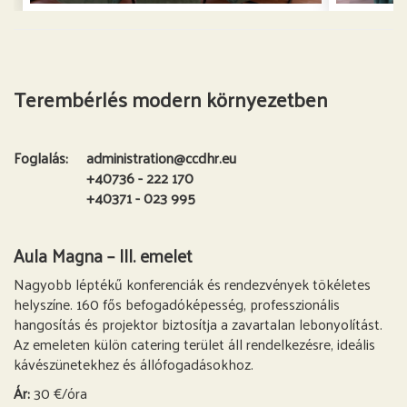
Terembérlés modern környezetben
Foglalás:
administration@ccdhr.eu
+40736 - 222 170
+40371 - 023 995
Aula Magna – III. emelet
Nagyobb léptékű konferenciák és rendezvények tökéletes
helyszíne. 160 fős befogadóképesség, professzionális
hangosítás és projektor biztosítja a zavartalan lebonyolítást.
Az emeleten külön catering terület áll rendelkezésre, ideális
kávészünetekhez és állófogadásokhoz.
Ár:
30 €/óra