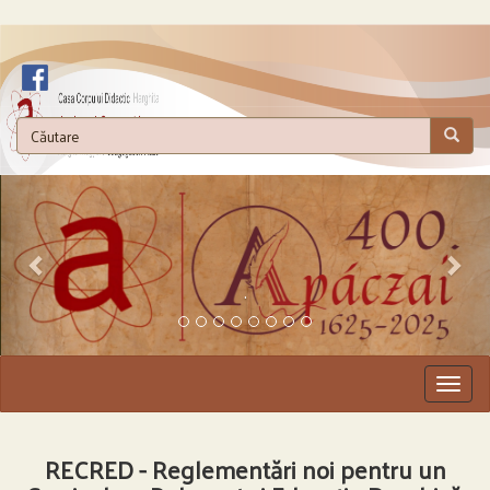
.
Togg
navig
RECRED - Reglementări noi pentru un