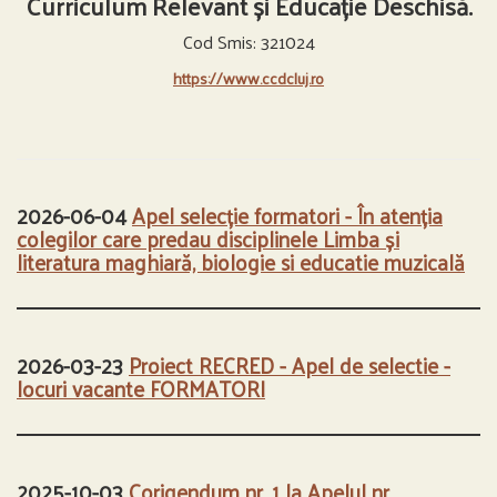
Curriculum Relevant și Educație Deschisă.
Cod Smis: 321024
https://www.ccdcluj.ro
2026-06-04
Apel selecție formatori - În atenția
colegilor care predau disciplinele Limba și
literatura maghiară, biologie si educatie muzicală
2026-03-23
Proiect RECRED - Apel de selectie -
locuri vacante FORMATORI
2025-10-03
Corigendum nr. 1 la Apelul nr.