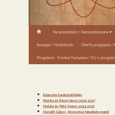
Ne prezentăm / Bemutatkozunk ▾
Anunțuri / Hirdetések
Ofertă programe / K
Programe - Fonduri Europene / EU-s progra
Kalandok barátságföldjén
Molyka és Kájoni János 2026 2027
Molyka és Mikó Ferenc 2024 2025
Horváth Gábor - Anonymus feledésbe merül