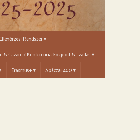
 Ellenőrzési Rendszer ▾
țe & Cazare / Konferencia-központ & szállás ▾
s
Erasmus+ ▾
Apáczai 400 ▾