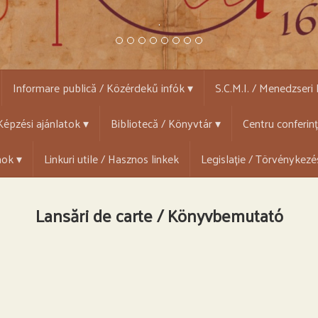
.
Informare publică / Közérdekű infók ▾
S.C.M.I. / Menedzseri
épzési ajánlatok ▾
Bibliotecă / Könyvtár ▾
Centru conferin
mok ▾
Linkuri utile / Hasznos linkek
Legislație / Törvénykezé
Lansări de carte / Könyvbemutató