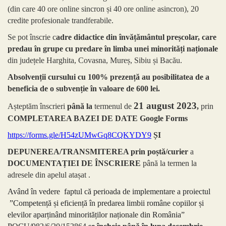
(din care 40 ore online sincron și 40 ore online asincron), 20
credite profesionale trandferabile.
Se pot înscrie c
adre didactice din învățământul preșcolar, care
predau în grupe cu predare în limba unei minorități naționale
din județele Harghita, Covasna, Mureș, Sibiu și Bacău.
Absolvenții cursului cu 100% prezență au posibilitatea de a
beneficia de o subvenție în valoare de 600 lei.
21 august 2023
Așteptăm înscrieri
până la
termenul de
,
prin
COMPLETAREA BAZEI DE DATE Google Forms
https://forms.gle/H54zUMwGq8CQKYDY9
ȘI
DEPUNEREA/TRANSMITEREA prin poștă/curier
a
DOCUMENTAȚIEI DE ÎNSCRIERE
până la termen la
adresele din apelul atașat .
Având în vedere faptul că perioada de implementare a proiectul
”Competență și eficiență în predarea limbii române copiilor și
elevilor aparținând minorităților naționale din România”