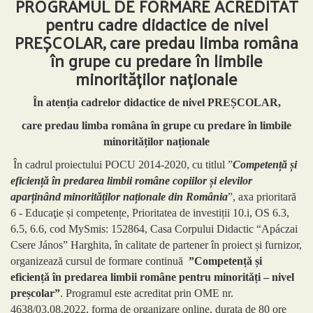
PROGRAMUL DE FORMARE ACREDITAT
pentru cadre didactice de nivel
PREȘCOLAR, care predau limba româna
în grupe cu predare în limbile
minorităților naționale
În atenția cadrelor didactice de nivel PREȘCOLAR,
care predau limba româna în grupe cu predare în limbile
minorităților naționale
În cadrul proiectului POCU 2014-2020, cu titlul ”
Competență și
eficiență în predarea limbii române copiilor și elevilor
aparținând minorităților naționale din România
”, axa prioritară
6 - Educaţie și competențe, Prioritatea de investiții 10.i, OS 6.3,
6.5, 6.6, cod MySmis: 152864, Casa Corpului Didactic “Apáczai
Csere János” Harghita, în calitate de partener în proiect și furnizor,
organizează cursul de formare continuă
”Competență și
eficiență în predarea limbii române pentru minorități – nivel
preșcolar”
. Programul este acreditat prin OME nr.
4638/03.08.2022, forma de organizare online, durata de 80 ore