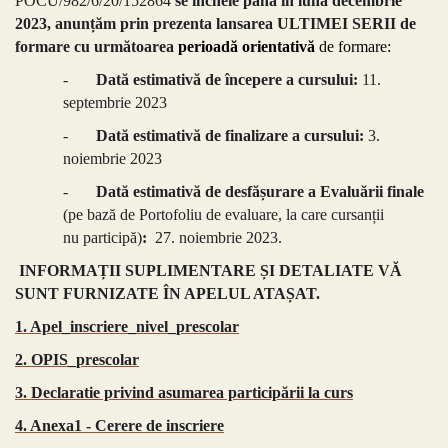
POCU/982/6/20/152864
se încheie
până în luna decembrie
2023, anunțăm prin prezenta lansarea ULTIMEI SERII de
formare cu următoarea
perioadă orientativă
de formare
:
-
Dată estimativă de începere a cursului:
11.
septembrie 2023
-
Dată estimativă de finalizare a cursului:
3.
noiembrie 2023
-
Dată estimativă de desfășurare a Evaluării finale
(pe bază de Portofoliu de evaluare, la care cursanții
nu participă)
:
27. noiembrie 2023.
INFORMAȚII SUPLIMENTARE ȘI DETALIATE VĂ
SUNT FURNIZATE ÎN APELUL ATAȘAT.
1. Apel_inscriere_nivel_prescolar
2. OPIS_prescolar
3. Declaratie privind asumarea participării la curs
4. Anexa1 - Cerere de inscriere