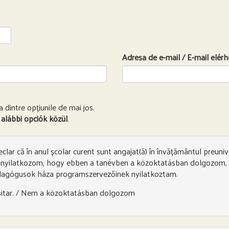
Adresa de e-mail / E-mail elér
 dintre opțiunile de mai jos.
 alábbi opciók közül
.
r că în anul școlar curent sunt angajat(ă) în învățământul preunive
l nyilatkozom, hogy ebben a tanévben a közoktatásban dolgozom, 
dagógusok háza programszervezőinek nyilatkoztam.
rsitar. / Nem a közoktatásban dolgozom