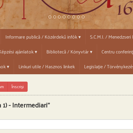
.
Informare publică / Közérdekű infók ▾
S.C.M.I. / Menedzseri
épzési ajánlatok ▾
Bibliotecă / Könyvtár ▾
Centru conferin
mok ▾
Linkuri utile / Hasznos linkek
Legislație / Törvénykezé
ram
Înscriși
 1) - Intermediari"