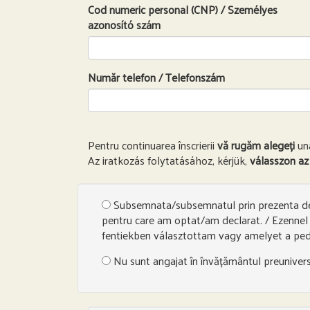
Cod numeric personal (CNP) / Személyes
azonosító szám
Număr telefon / Telefonszám
Pentru continuarea înscrierii
vă rugăm alegeți
una
Az iratkozás folytatásához, kérjük,
válasszon az
Subsemnata/subsemnatul prin prezenta decla
pentru care am optat/am declarat. / Ezenne
fentiekben választottam vagy amelyet a pe
Nu sunt angajat în învățământul preunive