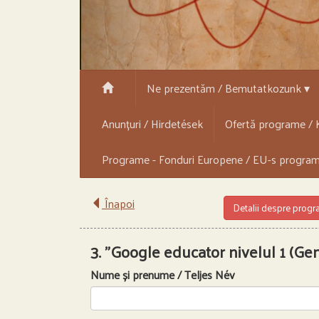
Ne prezentăm / Bemutatkozunk ▾
Anunțuri / Hirdetések
Ofertă programe / K
Programe - Fonduri Europene / EU-s progra
Înapoi
Detalii despre prog
3. "Google educator nivelul 1 (Gen
Nume și prenume / Teljes Név