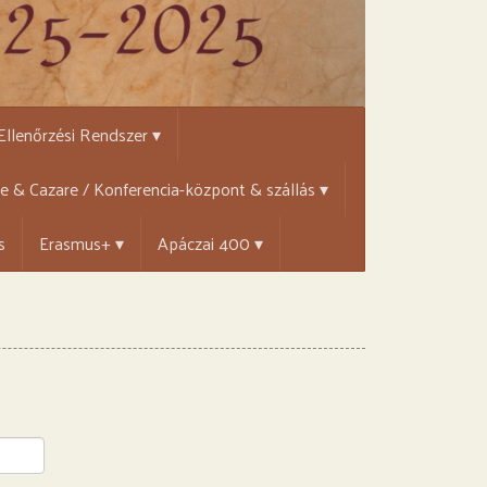
 Ellenőrzési Rendszer ▾
țe & Cazare / Konferencia-központ & szállás ▾
s
Erasmus+ ▾
Apáczai 400 ▾