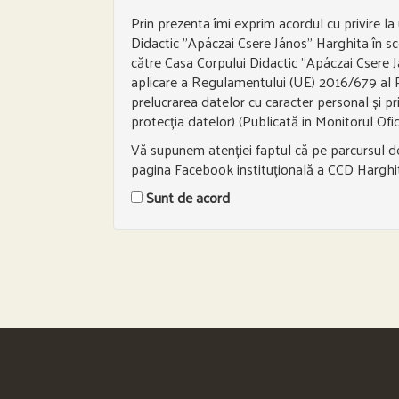
Prin prezenta îmi exprim acordul cu privire la
Didactic ”Apáczai Csere János” Harghita în sco
către Casa Corpului Didactic ”Apáczai Csere Já
aplicare a Regulamentului (UE) 2016/679 al Par
prelucrarea datelor cu caracter personal și pr
protecția datelor) (Publicată in Monitorul Ofi
Vă supunem atenției faptul că pe parcursul der
pagina Facebook instituțională a CCD Harghi
Sunt de acord