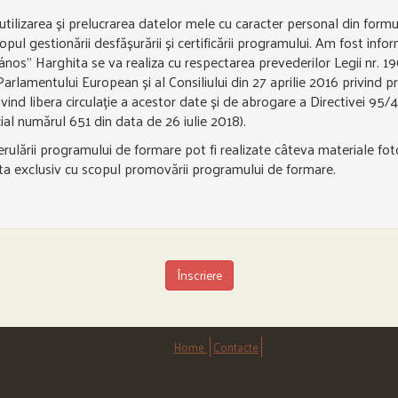
 utilizarea și prelucrarea datelor mele cu caracter personal din form
pul gestionării desfășurării și certificării programului. Am fost inf
nos” Harghita se va realiza cu respectarea prevederilor Legii nr. 19
lamentului European și al Consiliului din 27 aprilie 2016 privind pr
ivind libera circulație a acestor date și de abrogare a Directivei 9
cial numărul 651 din data de 26 iulie 2018).
ulării programului de formare pot fi realizate câteva materiale foto/
ta exclusiv cu scopul promovării programului de formare.
Înscriere
Home
Contacte