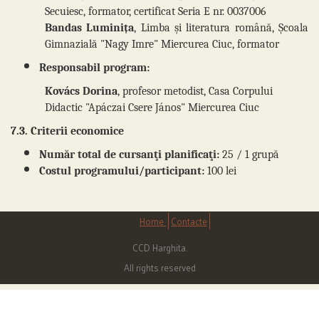
Secuiesc, formator, certificat Seria E nr. 0037006
Bandas Luminița
, Limba și literatura română, Școala
Gimnazială "Nagy Imre" Miercurea Ciuc, formator
Responsabil program:
Kovács Dorina
, profesor metodist, Casa Corpului
Didactic "Apáczai Csere János" Miercurea Ciuc
7.3. Criterii economice
Număr total de cursanţi planificaţi:
25 / 1 grupă
Costul programului/participant:
100 lei
Home
Contacte
CCD Harghita.
All rights reserved