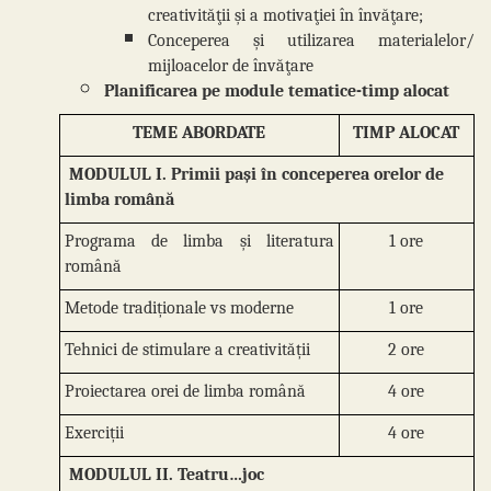
creativităţii şi a motivaţiei în învăţare;
Conceperea şi utilizarea materialelor/
mijloacelor de învăţare
Planificarea pe module tematice-timp alocat
TEME ABORDATE
TIMP ALOCAT
MODULUL I. Primii pași în conceperea orelor de
limba română
Programa de limba și literatura
1 ore
română
Metode tradiționale vs moderne
1 ore
Tehnici de stimulare a creativității
2 ore
Proiectarea orei de limba română
4 ore
Exerciții
4 ore
MODULUL II. Teatru…joc