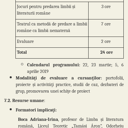
Jocuri pentru predarea limbii și
3 ore
literaturii române
Teatrul ca metodă de predare a limbii
7 ore
române ca limbă nematernă
Evaluare
2 ore
Total
24
ore
Calendarul programului:
22, 23 martie; 5, 6
aprilie 2019
Modalităţi de evaluare a cursanţilor:
portofolii,
proiecte şi activităţi practice, studii de caz, dezbateri de
grup, promovarea unei schiţe de proiect
7.2. Resurse umane
:
Formatori implicaţi:
Boca Adriana-Irina
, profesor de Limba și literatura
română, Liceul Teoretic „Tamási Áron”, Odorheiu