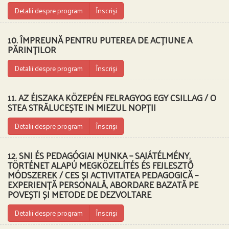
Detalii despre program
Înscriși
10. ÎMPREUNĂ PENTRU PUTEREA DE ACȚIUNE A
PĂRINȚILOR
Detalii despre program
Înscriși
11. AZ ÉJSZAKA KÖZEPÉN FELRAGYOG EGY CSILLAG / O
STEA STRĂLUCEȘTE IN MIEZUL NOPȚII
Detalii despre program
Înscriși
12. SNI ÉS PEDAGÓGIAI MUNKA – SAJÁTÉLMÉNY,
TÖRTÉNET ALAPÚ MEGKÖZELÍTÉS ÉS FEJLESZTŐ
MÓDSZEREK / CES ȘI ACTIVITATEA PEDAGOGICĂ –
EXPERIENȚĂ PERSONALĂ, ABORDARE BAZATĂ PE
POVEȘTI ȘI METODE DE DEZVOLTARE
Detalii despre program
Înscriși