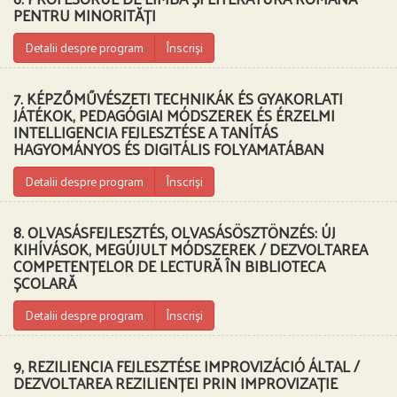
PENTRU MINORITĂȚI
Detalii despre program
Înscriși
7. KÉPZŐMŰVÉSZETI TECHNIKÁK ÉS GYAKORLATI
JÁTÉKOK, PEDAGÓGIAI MÓDSZEREK ÉS ÉRZELMI
INTELLIGENCIA FEJLESZTÉSE A TANÍTÁS
HAGYOMÁNYOS ÉS DIGITÁLIS FOLYAMATÁBAN
Detalii despre program
Înscriși
8. OLVASÁSFEJLESZTÉS, OLVASÁSÖSZTÖNZÉS: ÚJ
KIHÍVÁSOK, MEGÚJULT MÓDSZEREK / DEZVOLTAREA
COMPETENȚELOR DE LECTURĂ ÎN BIBLIOTECA
ȘCOLARĂ
Detalii despre program
Înscriși
9, REZILIENCIA FEJLESZTÉSE IMPROVIZÁCIÓ ÁLTAL /
DEZVOLTAREA REZILIENȚEI PRIN IMPROVIZAȚIE