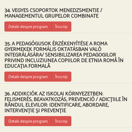
34. VEGYES CSOPORTOK MENEDZSMENTJE /
MANAGEMENTUL GRUPELOR COMBINATE
Detalii despre program
Înscriși
35. A PEDAGÓGUSOK ÉRZÉKENYÍTÉSE A ROMA
GYERMEKEK FORMÁLIS OKTATÁSBAN VALÓ
INTEGRÁLÁSÁRA/ SENSIBILIZAREA PEDAGOGILOR
PRIVIND INCLUZIUNEA COPIILOR DE ETNIA ROMĂ ÎN
EDUCAȚIA FORMALĂ
Detalii despre program
Înscriși
36. ADDIKCIÓK AZ ISKOLAI KÖRNYEZETBEN:
FELISMERÉS, BEAVATKOZÁS, PREVENCIÓ / ADICȚIILE ÎN
RÂNDUL ELEVILOR: IDENTIFICARE, ABORDARE,
INTERVENȚIE ȘI PREVENȚIE
Detalii despre program
Înscriși