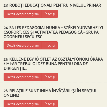
23. ROBOȚI EDUCAȚIONALI PENTRU NIVELUL PRIMAR
Detalii despre program
Înscriși
24. SNI ÉS PEDAGÓGIAI MUNKA – SZÉKELYUDVARHELYI
CSOPORT, CES ȘI ACTIVITATEA PEDAGOGICĂ - GRUPA
ODORHEIU SECUIESC
Detalii despre program
Înscriși
25. KELLENE EGY JÓ ÖTLET AZ OSZTÁLYFŐNÖKI ÓRÁRA
/ MI-AR TREBUI O IDEE BUNĂ PENTRU ORA DE
DIRIGENȚIE...
Detalii despre program
Înscriși
26. RELAȚIILE SUNT INIMA ÎNVĂȚĂRII (ȘI ÎN SPAȚIUL
ONLINE)
Detalii despre program
Înscriși