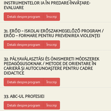
INSTRUMENTELOR IA ÎN PREDARE-ÎNVĂȚARE-
EVALUARE
Detalii despre program
Înscriși
31. ERŐD – ISKOLAI ERŐSZAKMEGELŐZŐ PROGRAM /
ERŐD – FORMARE PENTRU PREVENIREA VIOLENȚEI
Detalii despre program
Înscriși
32. PÁLYAVÁLASZTÁSI ÉS ÖNISMERETI MÓDSZEREK
PEDAGÓGUSOKNAK / METODE DE ORIENTARE ÎN
CARIERĂ ȘI AUTOCUNOAȘTERE PENTRU CADRE
DIDACTICE
Detalii despre program
Înscriși
33. ABC-UL PROFESIEI
Detalii despre program
Înscriși