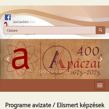
.
Togg
navig
Programe avizate / Elismert képzések