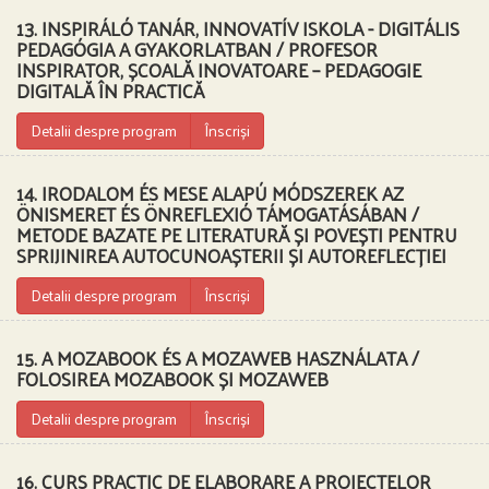
13. INSPIRÁLÓ TANÁR, INNOVATÍV ISKOLA - DIGITÁLIS
PEDAGÓGIA A GYAKORLATBAN / PROFESOR
INSPIRATOR, ȘCOALĂ INOVATOARE – PEDAGOGIE
DIGITALĂ ÎN PRACTICĂ
Detalii despre program
Înscriși
14. IRODALOM ÉS MESE ALAPÚ MÓDSZEREK AZ
ÖNISMERET ÉS ÖNREFLEXIÓ TÁMOGATÁSÁBAN /
METODE BAZATE PE LITERATURĂ ȘI POVEȘTI PENTRU
SPRIJINIREA AUTOCUNOAȘTERII ȘI AUTOREFLECȚIEI
Detalii despre program
Înscriși
15. A MOZABOOK ÉS A MOZAWEB HASZNÁLATA /
FOLOSIREA MOZABOOK ȘI MOZAWEB
Detalii despre program
Înscriși
16. CURS PRACTIC DE ELABORARE A PROIECTELOR