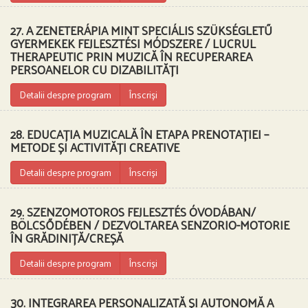
27. A ZENETERÁPIA MINT SPECIÁLIS SZÜKSÉGLETŰ
GYERMEKEK FEJLESZTÉSI MÓDSZERE / LUCRUL
THERAPEUTIC PRIN MUZICĂ ÎN RECUPERAREA
PERSOANELOR CU DIZABILITĂȚI
Detalii despre program
Înscriși
28. EDUCAȚIA MUZICALĂ ÎN ETAPA PRENOTAȚIEI –
METODE ȘI ACTIVITĂȚI CREATIVE
Detalii despre program
Înscriși
29. SZENZOMOTOROS FEJLESZTÉS ÓVODÁBAN/
BÖLCSŐDÉBEN / DEZVOLTAREA SENZORIO-MOTORIE
ÎN GRĂDINIȚĂ/CREȘĂ
Detalii despre program
Înscriși
30. INTEGRAREA PERSONALIZATĂ ȘI AUTONOMĂ A