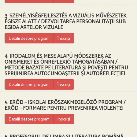
3. SZEMÉLYISÉGFEJLESZTÉS A VIZUÁLIS MŰVÉSZETEK
ÉGISZE ALATT / DEZVOLTAREA PERSONALITĂȚII SUB
EGIDA ARTELOR VIZUALE
Detalii despre program
Înscriși
4. IRODALOM ÉS MESE ALAPÚ MÓDSZEREK AZ
ÖNISMERET ÉS ÖNREFLEXIÓ TÁMOGATÁSÁBAN /
METODE BAZATE PE LITERATURĂ ȘI POVEȘTI PENTRU
SPRIJINIREA AUTOCUNOAȘTERII ȘI AUTOREFLECȚIEI
Detalii despre program
Înscriși
5. ERŐD – ISKOLAI ERŐSZAKMEGELŐZŐ PROGRAM /
ERŐD – FORMARE PENTRU PREVENIREA VIOLENȚEI
Detalii despre program
Înscriși
6. PROFESORUL DE LIMBA ȘI LITERATURA ROMÂNĂ