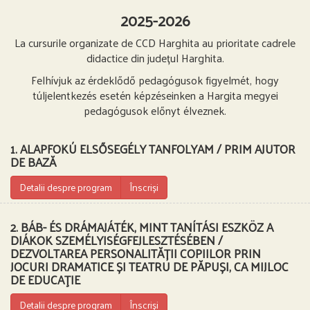
2025-2026
La cursurile organizate de CCD Harghita au prioritate cadrele
didactice din județul Harghita.
Felhívjuk az érdeklődő pedagógusok figyelmét, hogy
túljelentkezés esetén képzéseinken a Hargita megyei
pedagógusok előnyt élveznek.
1. ALAPFOKÚ ELSŐSEGÉLY TANFOLYAM / PRIM AJUTOR
DE BAZĂ
Detalii despre program
Înscriși
2. BÁB- ÉS DRÁMAJÁTÉK, MINT TANÍTÁSI ESZKÖZ A
DIÁKOK SZEMÉLYISÉGFEJLESZTÉSÉBEN /
DEZVOLTAREA PERSONALITĂȚII COPIILOR PRIN
JOCURI DRAMATICE ȘI TEATRU DE PĂPUȘI, CA MIJLOC
DE EDUCAŢIE
Detalii despre program
Înscriși