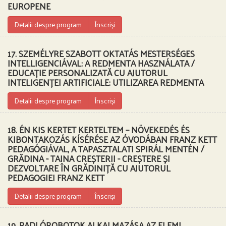
EUROPENE
Detalii despre program
Înscriși
17. SZEMÉLYRE SZABOTT OKTATÁS MESTERSÉGES
INTELLIGENCIÁVAL: A REDMENTA HASZNÁLATA /
EDUCAȚIE PERSONALIZATĂ CU AJUTORUL
INTELIGENȚEI ARTIFICIALE: UTILIZAREA REDMENTA
Detalii despre program
Înscriși
18. ÉN KIS KERTET KERTELTEM – NÖVEKEDÉS ÉS
KIBONTAKOZÁS KÍSÉRÉSE AZ ÓVODÁBAN FRANZ KETT
PEDAGÓGIÁVAL, A TAPASZTALATI SPIRÁL MENTÉN /
GRĂDINA - TAINA CREȘTERII - CREȘTERE ȘI
DEZVOLTARE ÎN GRĂDINIȚĂ CU AJUTORUL
PEDAGOGIEI FRANZ KETT
Detalii despre program
Înscriși
19. PADLÓROBOTOK ALKALMAZÁSA AZ ELEMI