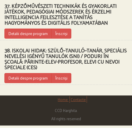
37. KÉPZŐMŰVÉSZETI TECHNIKÁK ÉS GYAKORLATI
JÁTÉKOK, PEDAGÓGIAI MÓDSZEREK ÉS ÉRZELMI
INTELLIGENCIA FEJLESZTÉSE A TANÍTÁS
HAGYOMÁNYOS ÉS DIGITÁLIS FOLYAMATÁBAN
Detalii despre program
Înscriși
38. ISKOLAI HIDAK: SZÜLŐ–TANULÓ–TANÁR, SPECIÁLIS
NEVELÉSI IGÉNYŰ TANULÓK (SNI) / PODURI ÎN
ȘCOALĂ: PĂRINTE-ELEV-PROFESOR, ELEVI CU NEVOI
SPECIALE (CES)
Detalii despre program
Înscriși
Home
Contacte
CCD Harghita.
All rights reserved