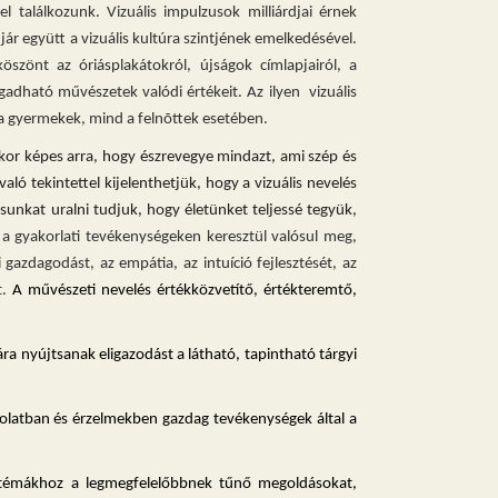
találkozunk. Vizuális impulzusok milliárdjai érnek
r együtt a vizuális kultúra szintjének emelkedésével.
szönt az óriásplakátokról, újságok címlapjairól, a
gadható művészetek valódi értékeit. Az ilyen vizuális
 a gyermekek, mind a felnõttek esetében.
, akkor képes arra, hogy észrevegye mindazt, ami szép és
aló tekintettel kijelenthetjük, hogy a vizuális nevelés
unkat uralni tudjuk, hogy életünket teljessé tegyük,
 a gyakorlati tevékenységeken keresztül valósul meg,
 gazdagodást, az empátia, az intuíció fejlesztését, az
.
A művészeti nevelés értékközvetítő, értékteremtő,
a nyújtsanak eligazodást a látható, tapintható tárgyi
ondolatban és érzelmekben gazdag tevékenységek által a
t témákhoz a legmegfelelőbbnek tűnő megoldásokat,