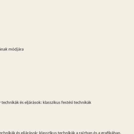
ának módjára
echnikák és eljárások: klasszikus festési technikák
hnikák és eljárások: klasszikus technikák a rajzban és a grafikában
.