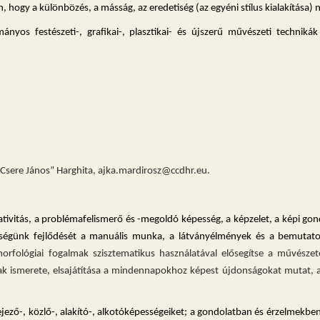
hogy a különbözés, a másság, az eredetiség (az egyéni stílus kialakítása) 
yos festészeti-, grafikai-, plasztikai- és újszerű művészeti technikák e
Csere János” Harghita, ajka.mardirosz
@ccdhr.eu.
tivitás, a problémafelismerő és -megoldó képesség, a képzelet, a képi gondo
enységünk fejlődését a manuális munka, a látványélmények és a bemutato
rfológiai fogalmak szisztematikus használatával elősegítse a művészet
k ismerete, elsajátítása a mindennapokhoz képest újdonságokat mutat, a 
 kifejező-, közlő-, alakító-, alkotóképességeiket; a gondolatban és érzelmekbe