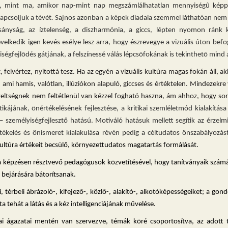
, mint ma, amikor nap-mint nap megszámlálhatatlan mennyiségû képpel 
apcsoljuk a tévét
.
Sajnos azonban a képek diadala szemmel láthatóan nem já
ányság, az íztelenség, a diszharmónia, a giccs, lépten nyomon ránk kö
velkedik igen kevés esélye lesz arra, hogy észrevegye a vizuális úton befo
ségfejlõdés gátjának, a felszínessé válás lépcsõfokának is tekinthetõ mind
ít, felvértez, nyitottá tesz. Ha az egyén a vizuális kultúra magas fokán áll
mi hamis, valótlan, illúziókon alapuló, giccses és értéktelen.
Mindezekre v
veltségnek nem feltétlenül van kézzel fogható haszna, ám ahhoz, hogy sors
kájának, önértékelésének fejlesztése, a kritikai szemléletmód kialakítása
– személyiségfejlesztő hatású. Motiváló hatásuk mellett segítik az érzelmi
értékelés és önismeret kialakulása révén pedig a céltudatos önszabályozást
kultúra értékeit becsülő, környezettudatos magatartás formálását.
a képzésen résztvevő pedagógusok közvetítésével, hogy tanítványaik számár
k bejárására bátorítsanak.
li, térbeli ábrázoló-, kifejező-, közlő-, alakító-, alkotóképességeiket; a g
ta tehát a látás és a kéz intelligenciájának művelése.
ai ágazatai mentén van szervezve, témák köré csoportosítva, az adot