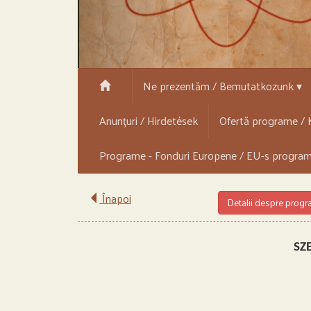
Ne prezentăm / Bemutatkozunk ▾
Anunțuri / Hirdetések
Ofertă programe / K
Programe - Fonduri Europene / EU-s progra
Înapoi
Detalii despre prog
SZ