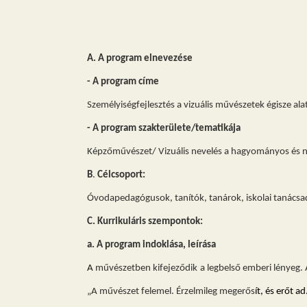
A. A program elnevezése
- A program címe
S
zemélyiségfejlesztés a vizuális művészetek égisze alat
- A program szakterülete/tematikája
Képzőművészet/ Vizuális nevelés a hagyományos és n
B
.
Célcsoport
:
Óvodapedagógusok, tanítók, tan
árok, iskolai tanács
C.
Kurrikuláris szempontok:
a. A program indoklása, leírása
A
m
űvészetben
k
i
f
e
j
e
z
ő
di
k
a legbelső emberi lényeg.
„
A művészet felemel. Érzelmileg megerős
ít, és erőt 