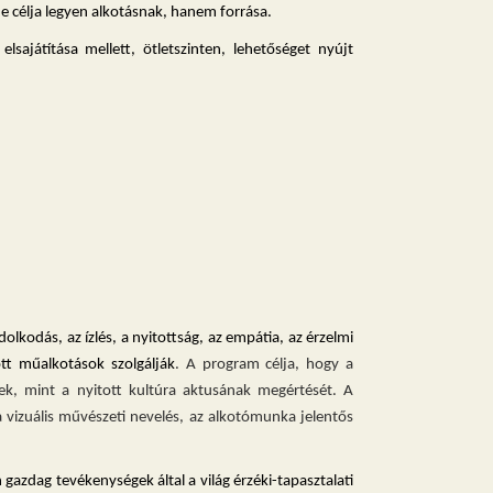
ne célja legyen alkotásnak, hanem forrása.
lsajátítása mellett, ötletszinten, lehetőséget nyújt
lkodás, az ízlés, a nyitottság, az empátia, az érzelmi
tt műalkotások szolgálják
.
A program célja, hogy a
ek, mint a nyitott kultúra aktusának megértését. A
vizuális művészeti nevelés, az alkotómunka jelentős
n gazdag tevékenységek által a világ érzéki-tapasztalati