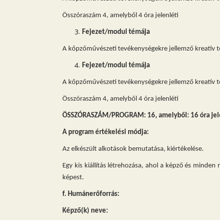
Összóraszám 4, amelyből 4 óra jelenléti
Fejezet/modul témája
A kőpzőművészeti tevékenységekre jellemző kreatív t
Fejezet/modul témája
A kőpzőművészeti tevékenységekre jellemző kreatív t
Összóraszám 4, amelyből 4 óra jelenléti
ÖSSZÓRASZÁM/PROGRAM: 16, amelyből: 16 óra jel
A program értékelési módja:
Az elkészült alkotások bemutatása, kiértékelése.
Egy kis kiállítás létrehozása, ahol a képző és minden
képest.
f. Humánerőforrás:
Képző(k) neve: