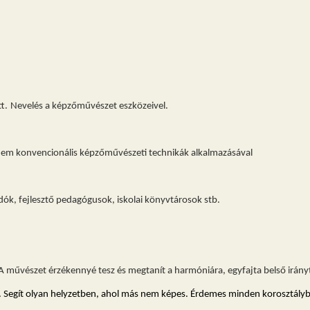
t.
Nevelés a képzőművészet eszközeivel.
em konvencionális képzőművészeti technikák alkalmazásával
adók, fejlesztő pedagógusok, iskolai könyvtárosok stb.
 A művészet érzékennyé tesz és megtanít a harmóniára, egyfajta belső irányt
ad. Segít olyan helyzetben, ahol más nem képes. Érdemes minden korosztályb