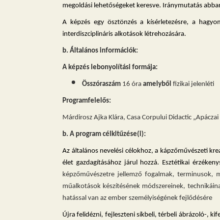
megoldási lehetőségeket keresve. Iránymutatás abban, 
A képzés egy ösztönzés a kísérletezésre, a hagyomán
interdiszciplináris alkotások létrehozására.
b. Általános információk:
A képzés lebonyolítási formája:
Összóraszám
16 óra
amelyből
fizikai jelenléti
Programfelelős:
Márdirosz Ajka Klára, Casa Corpului Didactic
„Apáczai 
b. A program célkitűzése(i):
Az általános nevelési célokhoz, a kápzőművészeti krea
élet gazdagításához járul hozzá. Esztétikai érzék
képzőművészetre jellemző fogalmak, terminusok, mo
műalkotások készítésének módszereinek, technikáina
hatással van az ember személyiségének fejlődésére
Újra felidézni, fejleszteni síkbeli, térbeli ábrázoló-,