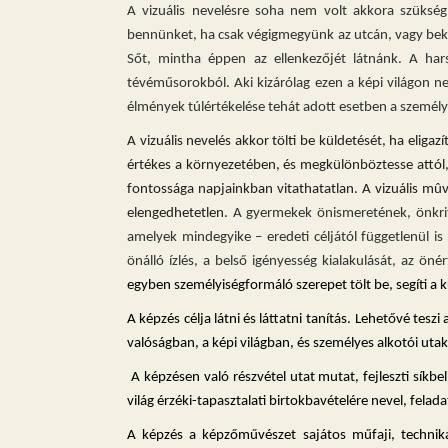
A vizuális nevelésre soha nem volt akkora szükség
bennünket, ha csak végigmegyünk az utcán, vagy bek
Sőt, mintha éppen az ellenkezőjét látnánk. A hars
tévéműsorokból. Aki kizárólag ezen a képi világon ne
élmények túlértékelése tehát adott esetben a személyi
A vizuális nevelés akkor
tölti be küldetését, ha eligaz
értékes a környezetében, és megkülönböztesse attól, a
fontossága napjainkban vitathatatlan. A vizuális mû
elengedhetetlen.
A gyermekek önismeretének, önkriti
amelyek mindegyike – eredeti céljától függetlenül is 
önálló ízlés, a belső igényesség kialakulását, az ön
egyben személyiségformáló szerepet tölt be, segíti a 
A képzés célja látni és láttatni tanítás.
Lehetővé teszi 
valóságban, a képi világban, és személyes alkotói uta
A képzésen való részvétel utat mutat, fejleszti síkbe
világ érzéki-tapasztalati birtokbavételére nevel, felada
A képzés a képzőművészet sajátos műfaji, technik