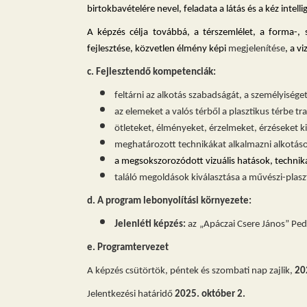
birtokbavételére nevel, feladata a látás és a kéz inte
A képzés célja továbbá, a térszemlélet, a forma-, s
fejlesztése, közvetlen élmény képi
megjelen
í
tése
, a v
c. Fejlesztendő kompetenciák:
feltárni az alkotás szabadságát, a személyisége
az elemeket a valós térből a plasztikus térbe tr
ötleteket, élményeket, érzelmeket, érzéseket k
meghatározott technikákat alkalmazni alkotások
a megsokszorozódott vizuális hatások, technika
találó megoldások kiválasztása a művészi-plas
d. A program lebonyolítási környezete:
Jelenléti képzés:
az
„Apáczai Csere János” Ped
e. Programtervezet
A képzés csütörtök, péntek és szombati nap zajlik,
20
Jelentkezési határidő
2025. október 2.