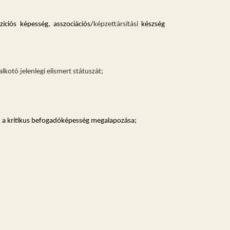
ziciós képesség, asszociációs
/
képzettárs
í
tási
készség
lkotó jelenlegi elismert státuszát;
ó, a kritikus befogadóképesség megalapozása;