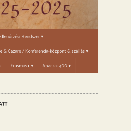
 Ellenőrzési Rendszer ▾
țe & Cazare / Konferencia-központ & szállás ▾
s
Erasmus+ ▾
Apáczai 400 ▾
ATT