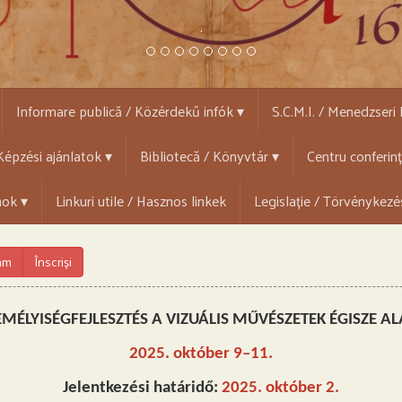
.
Informare publică / Közérdekű infók ▾
S.C.M.I. / Menedzseri
épzési ajánlatok ▾
Bibliotecă / Könyvtár ▾
Centru conferin
mok ▾
Linkuri utile / Hasznos linkek
Legislație / Törvénykezé
ram
Înscriși
EMÉLYISÉGFEJLESZTÉS A VIZUÁLIS MŰVÉSZETEK ÉGISZE AL
2025. október 9–11.
Jelentkezési határidő:
2025. október 2.