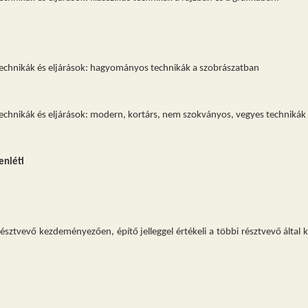
echnikák és eljárások
: hagyományos technikák a szobrászatban
echnikák és eljárások: modern, kortárs, nem szokványos, vegyes technikák 
enléti
 résztvevő kezdeményezően, építő jelleggel értékeli a többi résztvevő által 