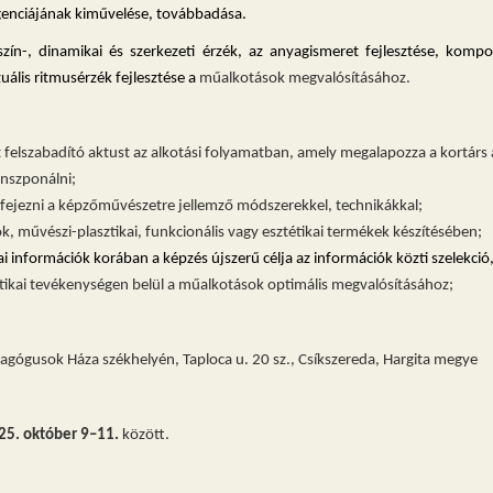
lligenciájának kiművelése, továbbadása.
zín-, dinamikai és szerkezeti érzék, az anyagismeret fejlesztése, kompo
izuális ritmusérzék fejlesztése a
műalkotások megvalósításához
.
t felszabadító aktust az alkotási folyamatban, amely megalapozza a kortárs a
anszponálni;
ifejezni a képzőművészetre jellemző módszerekkel, technikákkal;
, művészi-plasztikai, funkcionális vagy esztétikai termékek készítésében;
i információk korában a képzés újszerű célja az információk közti szelekci
ztikai tevékenységen belül a műalkotások optimális megvalósításához
;
agógusok Háza székhelyén, Taploca u. 20 sz., Csíkszereda, Hargita megye
25. október 9–11.
között.