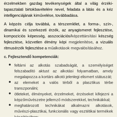
érzelmekben gazdag tevékenységek által a világ érzéki-
tapasztalati birtokbavételére nevel, feladata a látás és a kéz
intelligenciájának kiművelése, továbbadása.
A képzés célja továbbá, a térszemlélet, a forma-, szín-,
dinamikai és szerkezeti érzék, az anyagismeret fejlesztése,
kompoziciós képesség, asszociációs/
képzettárs
í
tási
készség
fejlesztése, közvetlen élmény képi
megjelen
í
tése
, a vizuális
ritmusérzék fejlesztése a
műalkotások megvalósításához
.
c. Fejlesztendő kompetenciák:
feltárni az alkotás szabadságát, a személyiséget
felszabadító aktust az alkotási folyamatban, amely
megalapozza a kortárs alkotó jelenlegi elismert státuszát;
az elemeket a valós térből a plasztikus térbe
transzponálni;
ötleteket, élményeket, érzelmeket, érzéseket kifejezni a
képzőművészetre jellemző módszerekkel, technikákkal;
meghatározott technikákat alkalmazni alkotások,
művészi-plasztikai, funkcionális vagy esztétikai termékek
készítésében;