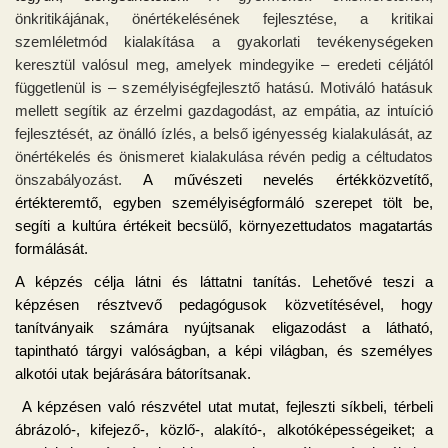
önkritikájának, önértékelésének fejlesztése, a kritikai
szemléletmód kialakítása a gyakorlati tevékenységeken
keresztül valósul meg, amelyek mindegyike – eredeti céljától
függetlenül is – személyiségfejlesztő hatású. Motiváló hatásuk
mellett segítik az érzelmi gazdagodást, az empátia, az intuíció
fejlesztését, az önálló ízlés, a belső igényesség kialakulását, az
önértékelés és önismeret kialakulása révén pedig a céltudatos
önszabályozást.
A művészeti nevelés értékközvetítő,
értékteremtő, egyben személyiségformáló szerepet tölt be,
segíti a kultúra értékeit becsülő, környezettudatos magatartás
formálását.
A képzés célja látni és láttatni tanítás.
Lehetővé teszi a
képzésen résztvevő pedagógusok közvetítésével, hogy
tanítványaik számára nyújtsanak eligazodást a látható,
tapintható tárgyi valóságban, a képi világban, és személyes
alkotói utak bejárására bátorítsanak.
A képzésen való részvétel utat mutat, fejleszti síkbeli, térbeli
ábrázoló-, kifejező-, közlő-, alakító-, alkotóképességeiket; a