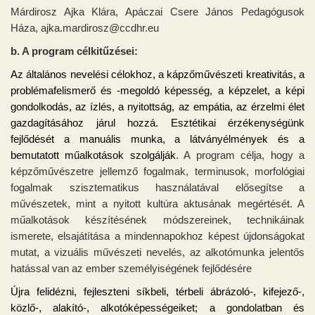
Márdirosz Ajka Klára,
Apáczai Csere János Pedagógusok
Háza, ajka.mardirosz
@ccdhr.eu
b. A program célkitűzései:
Az általános nevelési célokhoz, a kápzőművészeti kreativitás, a
problémafelismerő és -megoldó képesség, a képzelet, a képi
gondolkodás, az ízlés, a nyitottság, az empátia, az érzelmi élet
gazdagításához járul hozzá. Esztétikai érzékenységünk
fejlődését a manuális munka, a látványélmények és a
bemutatott műalkotások szolgálják
.
A program célja, hogy a
képzőművészetre jellemző fogalmak, terminusok, morfológiai
fogalmak szisztematikus használatával elősegítse a
művészetek, mint a nyitott kultúra aktusának megértését. A
műalkotások készítésének módszereinek, technikáinak
ismerete, elsajátítása a mindennapokhoz képest újdonságokat
mutat, a vizuális művészeti nevelés, az alkotómunka jelentős
hatással van az ember személyiségének fejlődésére
Újra felidézni, fejleszteni síkbeli, térbeli ábrázoló-, kifejező-,
közlő-, alakító-, alkotóképességeiket; a gondolatban és