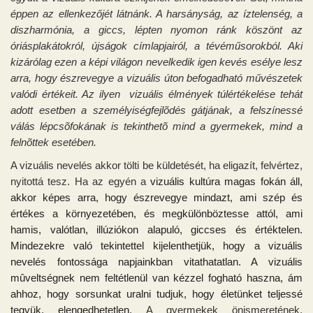
éppen az ellenkezőjét látnánk. A harsányság, az íztelenség, a
diszharmónia, a giccs, lépten nyomon ránk köszönt az
óriásplakátokról, újságok címlapjairól, a tévéműsorokból. Aki
kizárólag ezen a képi világon nevelkedik igen kevés esélye lesz
arra, hogy észrevegye a vizuális úton befogadható művészetek
valódi értékeit. Az ilyen vizuális élmények túlértékelése tehát
adott esetben a személyiségfejlõdés gátjának, a felszínessé
válás lépcsõfokának is tekinthetõ mind a gyermekek, mind a
felnõttek esetében.
A vizuális nevelés akkor
tölti be küldetését, ha eligazít, felvértez,
nyitottá tesz. Ha az egyén a
vizuális
kultúra magas fokán áll,
akkor képes arra, hogy észrevegye mindazt, ami szép és
értékes a környezetében, és megkülönböztesse attól, ami
hamis, valótlan, illúziókon alapuló, giccses és értéktelen.
Mindezekre való tekintettel kijelenthetjük, hogy a vizuális
nevelés fontossága napjainkban vitathatatlan. A vizuális
mûveltségnek nem feltétlenül van kézzel fogható haszna, ám
ahhoz, hogy sorsunkat uralni tudjuk, hogy életünket teljessé
tegyük, elengedhetetlen.
A gyermekek önismeretének,