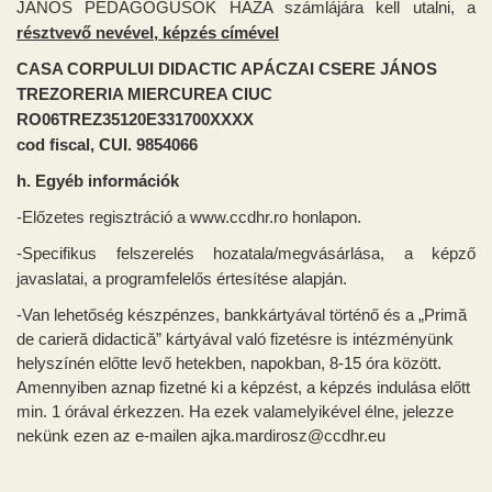
JÁNOS PEDAGÓGUSOK HÁZA számlájára kell utalni, a
résztvevő nevével, képzés címével
CASA CORPULUI DIDACTIC APÁCZAI CSERE JÁNOS
TREZORERIA MIERCUREA CIUC
RO06TREZ35120E331700XXXX
cod fiscal, CUI. 9854066
h. Egyéb információk
-Előzetes regisztráció a www.ccdhr.ro honlapon.
-Specifikus felszerelés hozatala/megvásárlása, a k
épző
javaslatai, a
programfelelős értesítése alapján.
-Van lehetőség készpénzes, bankkártyával történő és a „Primă
de carieră didactică” kártyával való fizetésre is intézményünk
helyszínén előtte levő hetekben, napokban, 8-15 óra között.
Amennyiben aznap fizetné ki a képzést, a képzés indulása előtt
min. 1 órával érkezzen. Ha ezek valamelyikével élne, jelezze
nekünk ezen az e-mailen ajka.mardirosz@ccdhr.eu