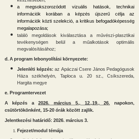
a megsokszorozódott vizuális hatások, technikai
információk korában a képzés újszerű célja az
információk közti szelekció, a kritikus befogadóképesség
megalapozása;
találó megoldások kiválasztása a művészi-plasztikai
tevékenységen belül a műalkotások optimális
megvalósításához
;
d. A program lebonyolítási környezete:
Jelenléti képzés:
az
Apáczai Csere János Pedagógusok
Háza székhelyén, Taploca u. 20 sz., Csíkszereda,
Hargita megye
e. Programtervezet
A képzés a
2026. március 5., 12.,19., 26.
napokon,
csütörtökönként, 15-20 órák között zajlik.
Jelentkezési határidő: 2026. március 3.
Fejezet/modul témája