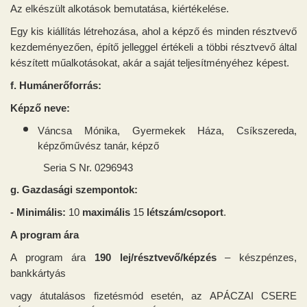
Az elkészült alkotások bemutatása, kiértékelése.
Egy kis kiállítás létrehozása, ahol a képző és minden résztvevő
kezdeményezően, építő jelleggel értékeli a többi résztvevő által
készített műalkotásokat, akár a saját teljesítményéhez képest.
f. Humánerőforrás:
Képző neve:
Váncsa Mónika
, Gyermekek Háza, Csíkszereda,
képzőművész tanár, képző
Seria S Nr. 0296943
g. Gazdasági szempontok:
- Minimális:
10
maximális
15
létszám/csoport
.
A program ára
A program ára
190 lej/résztvevő/képzés
– készpénzes,
bankkártyás
vagy átutalásos fizetésmód esetén, az APÁCZAI CSERE