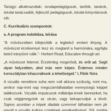
Tanügyi alkalmazottak: óvodapedagógusok, tanítók, tan
árok,
iskolai tanácsadók, fejlesztő pedagógusok, iskolai könyvtárosok
stb.
C.
Kurrikuláris szempontok:
a. A program indoklása, leírása
"A
m
űvészetben
k
i
f
e
j
e
z
ő
di
k
a legbelső emberi lényeg. A
művészet érzékennyé tesz és megtanít a harmóniára, egyfajta
belső iránytűvé válik."-
Herbert Read,
Edu
ca
t
i
o
n
through art.
„
A művészet felemel. Érzelmileg megerős
ít, és erőt ad. Segít
olyan helyzetben, ahol más nem képes. Érdemes minden
korosztályban kihasználnunk a lehetőségeit.” L Ritók Nóra
A vizuális nevelésre soha nem volt akkora szükség, mint ma,
amikor nap-mint nap megszámlálhatatlan mennyiségû képpel
találkozunk. Vizuális impulzusok milliárdjai érnek bennünket, ha
csak végigmegyünk az utcán, vagy bekapcsoljuk a tévét
.
Sajnos azonban a képek diadala szemmel láthatóan nem jár
együtt a vizuális kultúra szintjének emelkedésével. Sőt, mintha