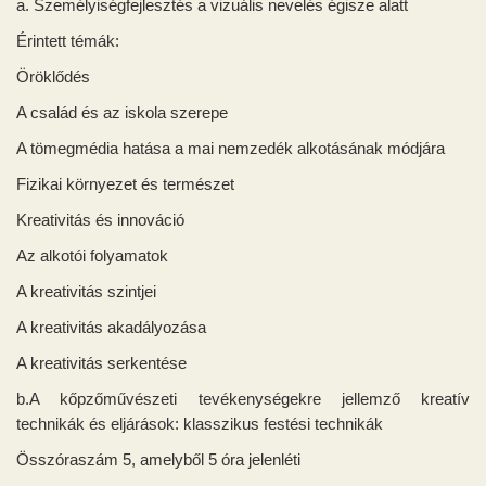
a. Személyiségfejlesztés a vizuális nevelés égisze alatt
Érintett témák:
Öröklődés
A család és az iskola szerepe
A tömegmédia hatása a mai nemzedék alkotásának módjára
Fizikai környezet és természet
Kreativitás és innováció
Az alkotói folyamatok
A kreativitás szintjei
A kreativitás akadályozása
A kreativitás serkentése
b.A kőpzőművészeti tevékenységekre jellemző kreatív
technikák és eljárások: klasszikus festési technikák
Összóraszám 5, amelyből 5 óra jelenléti