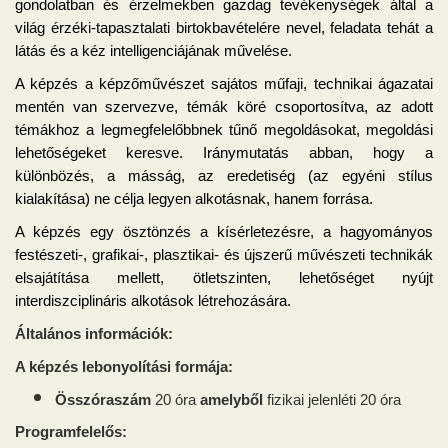
gondolatban és érzelmekben gazdag tevékenységek által a
világ érzéki-tapasztalati birtokbavételére nevel, feladata tehát a
látás és a kéz intelligenciájának művelése.
A képzés a képzőművészet sajátos műfaji, technikai ágazatai
mentén van szervezve, témák köré csoportosítva, az adott
témákhoz a legmegfelelőbbnek tűnő megoldásokat, megoldási
lehetőségeket keresve. Iránymutatás abban, hogy a
különbözés, a másság, az eredetiség (az egyéni stílus
kialakítása) ne célja legyen alkotásnak, hanem forrása.
A képzés egy ösztönzés a kísérletezésre, a hagyományos
festészeti-, grafikai-, plasztikai- és újszerű művészeti technikák
elsajátítása mellett, ötletszinten, lehetőséget nyújt
interdiszciplináris alkotások létrehozására.
Általános információk:
A képzés lebonyolítási formája:
Összóraszám
20 óra
amelyből
fizikai jelenléti 20 óra
Programfelelős: