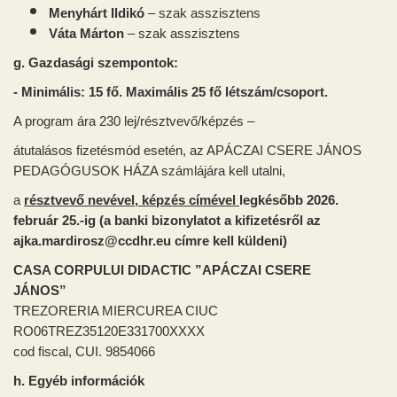
Menyhárt Ildikó
– szak asszisztens
Váta Márton
– szak asszisztens
g. Gazdasági szempontok:
- Minimális: 15 fő. Maximális 25 fő létszám/csoport.
A program ára 230 lej/résztvevő/képzés –
átutalásos fizetésmód esetén, az APÁCZAI CSERE JÁNOS
PEDAGÓGUSOK HÁZA számlájára kell utalni,
a
résztvevő nevével, képzés címével
legkésőbb 2026.
február 25.-ig (a banki bizonylatot a kifizetésről az
ajka.mardirosz
@ccdhr.eu c
ímre kell küldeni)
CASA CORPULUI DIDACTIC ”APÁCZAI CSERE
JÁNOS”
TREZORERIA MIERCUREA CIUC
RO06TREZ35120E331700XXXX
cod fiscal, CUI. 9854066
h. Egyéb információk