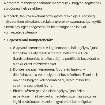
A program részeként a tanárok megtanulják, hogyan segítsenek
sürgősségi helyzetekben.
A tanárok, tanügyi alkalmazottak gyors reakciója sürgősségi
helyzetekben példaként szolgál a gyerekek számára, így együtt
sikerül egy egészségesebb és biztonságosabb iskolai
környezetet építenünk.
c. Fejlesztendő kompetenciák:
Alapvető ismeretek
: A legfontosabb elsősegélynyújtási
technikák és eljárások ismerete, beleértve a CPR
(kardiopulmonális újraélesztés), a sérülések kezelését és
a sokk elleni intézkedéseket.
Döntéshozatali képesség
: Gyors és hatékony
döntéshozatal a vészhelyzetek kezelésében. Tudni kell,
mikor és hogyan kell beavatkozni, illetve mikor kell
szakmai segítséget hívni.
Fizikai készségek
: Az elsősegélynyújtás fizikai
aspektusai, mint például a megfelelő szívmasszázs és
légúti elzáródások kezelése gyakorlati készségeket