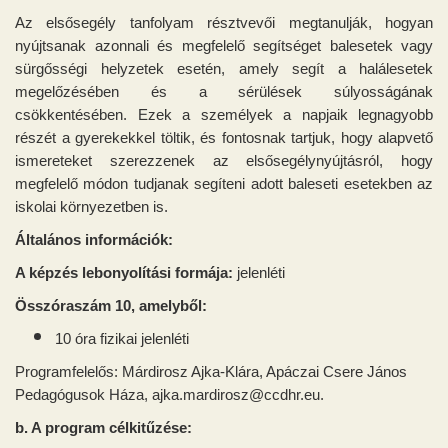
Az elsősegély tanfolyam résztvevői megtanulják, hogyan
nyújtsanak azonnali és megfelelő segítséget balesetek vagy
sürgősségi helyzetek esetén, amely segít a halálesetek
megelőzésében és a sérülések súlyosságának
csökkentésében. Ezek a személyek a napjaik legnagyobb
részét a gyerekekkel töltik, és fontosnak tartjuk, hogy alapvető
ismereteket szerezzenek az elsősegélynyújtásról, hogy
megfelelő módon tudjanak segíteni adott baleseti esetekben az
iskolai környezetben is.
Általános információk:
A képzés lebonyolítási formája:
jelenléti
Összóraszám 10, amelyből:
10 óra fizikai jelenléti
Programfelelős: Márdirosz Ajka-Klára, Apáczai Csere János
Pedagógusok Háza, ajka.mardirosz@ccdhr.eu.
b. A program célkitűzése: