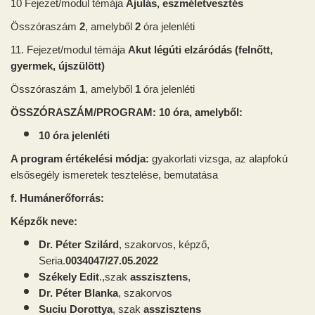
10 Fejezet/modul témája
Ájulás, eszméletvesztés
Összóraszám
2
, amelyből
2
óra jelenléti
11. Fejezet/modul témája
Akut légúti elzáródás (felnőtt,
gyermek, újszülött)
Összóraszám
1
, amelyből
1
óra jelenléti
ÖSSZÓRASZÁM/PROGRAM: 10 óra, amelyből:
10 óra jelenléti
A program értékelési módja:
gyakorlati vizsga, az alapfokú
elsősegély ismeretek tesztelése, bemutatása
f. Humánerőforrás:
Képzők neve:
Dr. P
é
ter Szilárd
, szakorvos, képző,
Seria.
0034047/27.05.2022
Székely Edit
.,szak
asszisztens
,
Dr. Péter Blanka
, szakorvos
Suciu Dorottya
, szak
asszisztens