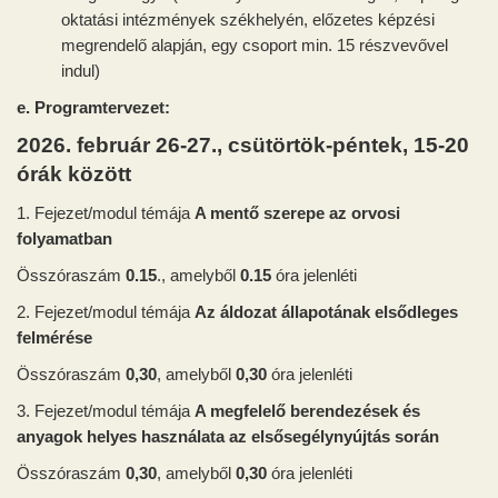
oktatási intézmények székhelyén, előzetes képzési
megrendelő alapján, egy csoport min. 15 részvevővel
indul)
e. Programtervezet:
2026. február 26-27., csütörtök-péntek, 15-20
órák között
1. Fejezet/modul témája
A mentő szerepe az orvosi
folyamatban
Összóraszám
0.15
., amelyből
0.15
óra jelenléti
2. Fejezet/modul témája
Az áldozat állapotának elsődleges
felmérése
Összóraszám
0,30
, amelyből
0,30
óra jelenléti
3. Fejezet/modul témája
A megfelelő berendezések és
anyagok helyes használata az elsősegélynyújtás során
Összóraszám
0,30
, amelyből
0,30
óra jelenléti