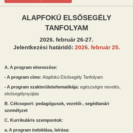
ALAPFOK
Ú ELSŐSEGÉLY
TANFOLYAM
2026. február 26-27.
Jelentkezési határidő:
2026. február 25.
A. A program elnevezése:
- A program címe:
Alapfok
ú Elsősegély Tanfolyam
- A program szakterülete/tematikája:
egészségre nevelés,
elsősegélynyújtás
B
.
Célcsoport
:
pedagógusok, vezetői-, segédtanári
személyzet
C.
Kurrikuláris szempontok:
a. A program indoklása, leírása
: