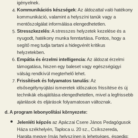
igényelnek.
Kommunikációs készségek
: Az áldozattal való hatékony
kommunikáció, valamint a helyszíni tanúk vagy a
mentőszolgálat informálása elengedhetetlen.
Stresszkezelés
: A stresszes helyzetek kezelése és a
nyugodt, hatékony munka fenntartása. Fontos, hogy a
segítő meg tudja tartani a hidegvérét kritikus
helyzetekben.
Empátia és érzelmi intelligencia
: Az áldozat érzelmi
támogatása, hiszen egy baleset vagy egészségügyi
válság rendkívül megterhelő lehet.
Frissítések és folyamatos tanulás
: Az
elsősegélynyújtási ismeretek időszakos frissítése és új
technikák elsajátítása elengedhetetlen, mivel a legfrissebb
ajánlások és eljárások folyamatosan változnak.
d. A program lebonyolítási környezete:
Jelenléti képzés
az
Apáczai Csere János Pedagógusok
Háza székhelyén, Taploca u. 20 sz., Csíkszereda,
Hargita megye (más helyszínen is lehetséges, éspedig: