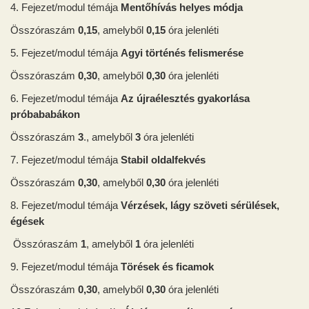
4. Fejezet/modul témája
Mentőhívás helyes módja
Összóraszám
0,15
, amelyből
0,15
óra jelenléti
5. Fejezet/modul témája
Agyi történés felismerése
Összóraszám
0,30
, amelyből
0,30
óra jelenléti
6. Fejezet/modul témája
Az újraélesztés gyakorlása
próbababákon
Összóraszám
3
., amelyből
3
óra jelenléti
7. Fejezet/modul témája
Stabil oldalfekvés
Összóraszám
0,30
, amelyből
0,30
óra jelenléti
8. Fejezet/modul témája
Vérzések, lágy szöveti sérülések,
égések
Összóraszám
1
, amelyből
1
óra jelenléti
9. Fejezet/modul témája
Törések és ficamok
Összóraszám
0,30
, amelyből
0,30
óra jelenléti