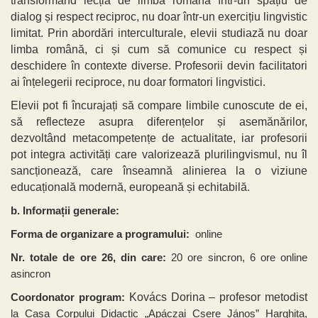
transformând lecția de limba română într-un spațiu de
dialog și respect reciproc, nu doar într-un exercițiu lingvistic
limitat. Prin abordări interculturale, elevii studiază nu doar
limba română, ci și cum să comunice cu respect și
deschidere în contexte diverse. Profesorii devin facilitatori
ai înțelegerii reciproce, nu doar formatori lingvistici.
Elevii pot fi încurajați să compare limbile cunoscute de ei,
să reflecteze asupra diferențelor și asemănărilor,
dezvoltând metacompetențe de actualitate, iar profesorii
pot integra activități care valorizează plurilingvismul, nu îl
sancționează, care înseamnă alinierea la o viziune
educațională modernă, europeană și echitabilă
.
b. Informații generale:
Forma de organizare a programului:
online
Nr. totale de ore 26, din care:
20 ore sincron, 6 ore online
asincron
Kovács Dorina – profesor metodist
Coordonator program:
la Casa Corpului Didactic „Apáczai Csere János” Harghita,