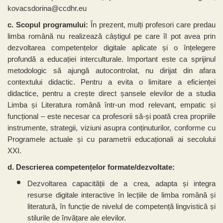
kovacsdorina@ccdhr.eu
c. Scopul programului:
În prezent, mulți profesori care predau
limba română nu realizează câștigul pe care îl pot avea prin
dezvoltarea competențelor digitale aplicate și o înțelegere
profundă a educației interculturale. Important este ca sprijinul
metodologic să ajungă autocontrolat, nu dirijat din afara
contextului didactic. Pentru a evita o limitare a eficienței
didactice, pentru a crește direct șansele elevilor de a studia
Limba și Literatura română într-un mod relevant, empatic și
funcțional – este necesar ca profesorii să-și poată crea propriile
instrumente, strategii, viziuni asupra conținuturilor, conforme cu
Programele actuale și cu parametrii educaționali ai secolului
XXI.
d. Descrierea competențelor formate/dezvoltate:
Dezvoltarea capacității de a crea, adapta și integra
resurse digitale interactive în lecțiile de limba română și
literatură, în funcție de nivelul de competență lingvistică și
stilurile de învățare ale elevilor.