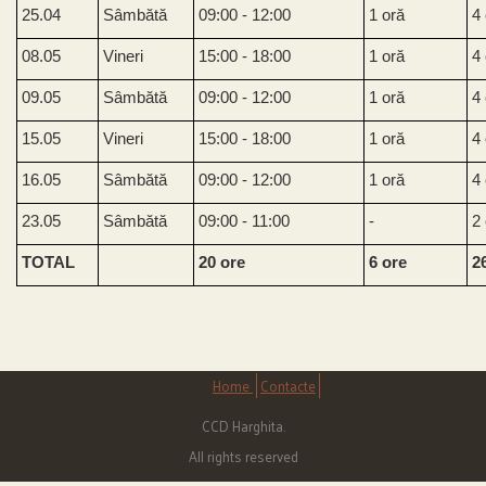
25.04
Sâmbătă
09:00 - 12:00
1 oră
4
08.05
Vineri
15:00 - 18:00
1 oră
4
09.05
Sâmbătă
09:00 - 12:00
1 oră
4
15.05
Vineri
15:00 - 18:00
1 oră
4
16.05
Sâmbătă
09:00 - 12:00
1 oră
4
23.05
Sâmbătă
09:00 - 11:00
-
2
TOTAL
20 ore
6 ore
2
Home
Contacte
CCD Harghita.
All rights reserved