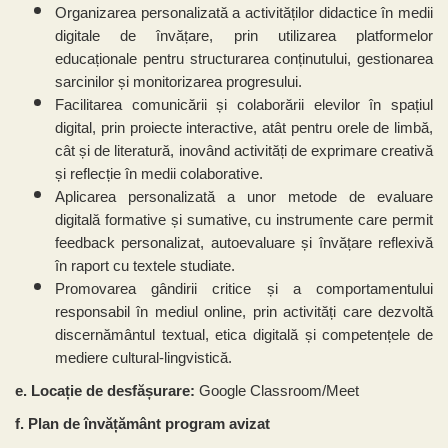
Organizarea personalizată a activităților didactice în medii
digitale de învățare, prin utilizarea platformelor
educaționale pentru structurarea conținutului, gestionarea
sarcinilor și monitorizarea progresului.
Facilitarea comunicării și colaborării elevilor în spațiul
digital, prin proiecte interactive, atât pentru orele de limbă,
cât și de literatură, inovând activități de exprimare creativă
și reflecție în medii colaborative.
Aplicarea personalizată a unor metode de evaluare
digitală formative și sumative, cu instrumente care permit
feedback personalizat, autoevaluare și învățare reflexivă
în raport cu textele studiate.
Promovarea gândirii critice și a comportamentului
responsabil în mediul online, prin activități care dezvoltă
discernământul textual, etica digitală și competențele de
mediere cultural-lingvistică.
e. Locație de desfășurare:
Google Classroom/Meet
f. Plan de învățământ program avizat