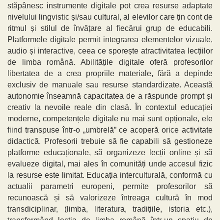
stăpânesc instrumente digitale pot crea resurse adaptate
nivelului lingvistic și/sau cultural, al elevilor care țin cont de
ritmul și stilul de învățare al fiecărui grup de educabili.
Platformele digitale permit integrarea elementelor vizuale,
audio și interactive, ceea ce sporește atractivitatea lecțiilor
de limba română. Abilitățile digitale oferă profesorilor
libertatea de a crea propriile materiale, fără a depinde
exclusiv de manuale sau resurse standardizate. Această
autonomie înseamnă capacitatea de a răspunde prompt și
creativ la nevoile reale din clasă. În contextul educației
moderne, competențele digitale nu mai sunt opționale, ele
fiind transpuse într-o „umbrelă” ce acoperă orice activitate
didactică. Profesorii trebuie să fie capabili să gestioneze
platforme educaționale, să organizeze lecții online și să
evalueze digital, mai ales în comunități unde accesul fizic
la resurse este limitat. Educația interculturală, conformă cu
actualii parametri europeni, permite profesorilor să
recunoască și să valorizeze întreaga cultură în mod
transdiciplinar, (limba, literatura, tradițiile, istoria etc.),