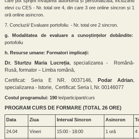
care pot sprijini învățarea autonomă și personalizată, incluzând
elevi cu CES - Nr. total ore 4, din care 3 ore online sincron și 1
oră online asincron.
7. Concluzii/ Evaluare portofoliu - Nr. total ore 2 sincron.
g. Modalitatea de evaluare a cunoștințelor dobândite:
portofoliu
h. Resurse umane: Formatori implicați:
Dr. Sturtzu Maria Lucreția
, specializarea - Română-
Rusă, formator – Limba română,
Certificat: Seria E NR. 0037146,
Podar Adrian
,
specializarea - Istorie, Certificat: Seria I, Nr. 00146077
Costul programului: 190
lei/participant/curs
PROGRAM CURS DE FORMARE (TOTAL 26 ORE)
Data
Ziua
Interval Sincron
Asincron
T
24.04
Vineri
15:00 - 18:00
1 oră
4