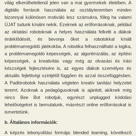
világ elkerülhetetlenül jelen van a mai gyermekek életében. A
digitális források használata az osztályteremben minden
bizonnyal különösen motiváló lesz számukra, főleg ha valami
ÚJAT tudunk kínálni nekik. Ezeknek az erőforrásoknak, például
az oktatási robotoknak a helyes használata felkelti a diákok
érdeklődését, és bevonja őket a robotokkal kínált
problémamegoldó játékokba. A robotika felhasználható a logika,
a problémamegoldó képességek, az algoritmizálás, az építési
képességek, a kreativitás vagy még az olvasási és írási
készségek fejlesztésére is, az egyes diákok személyes és
aktuális fejlettségi szintjétől függően és azzal összefüggésben.
A Padlórobotok használata végtelen kreatív tanítási helyzetet
teremt. Azoknak a pedagógusoknak is ajánlott, akiknek még
nincs Bee Bot robotjuk, egyrészt unplugged kódolási
lehetőségeket is bemutatunk, másrészt online erőforrásokat is
ismertetünk.
b. Általános információk:
A képzés lebonyolítási formája: blended learning, következő