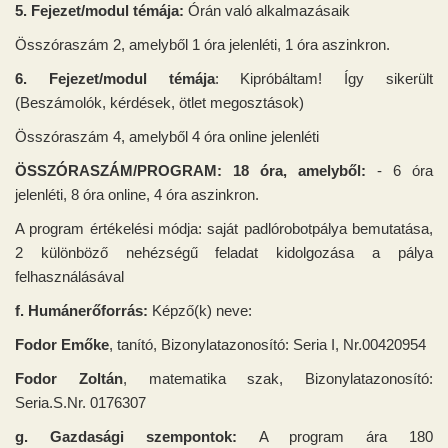
5. Fejezet/modul témája:
Órán való alkalmazásaik
Összóraszám 2, amelyből 1 óra jelenléti, 1 óra aszinkron.
6. Fejezet/modul témája
: Kipróbáltam! Így sikerült
(Beszámolók, kérdések, ötlet megosztások)
Összóraszám 4, amelyből 4 óra online jelenléti
ÖSSZÓRASZÁM/PROGRAM: 18 óra, amelyből:
- 6 óra
jelenléti, 8 óra online, 4 óra aszinkron.
A program értékelési módja: saját padlórobotpálya bemutatása,
2 különböző nehézségű feladat kidolgozása a pálya
felhasználásával
f. Humánerőforrás:
Képző(k) neve:
Fodor Emőke
, tanító, Bizonylatazonosító: Seria I, Nr.00420954
Fodor Zoltán
, matematika szak, Bizonylatazonosító:
Seria.S.Nr. 0176307
g. Gazdasági szempontok:
A program ára 180