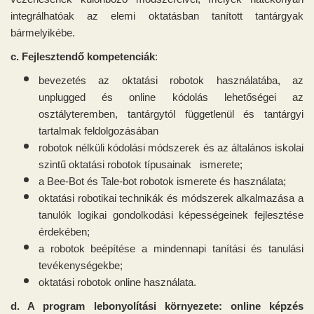
integrálhatóak az elemi oktatásban tanított tantárgyak
bármelyikébe.
c. Fejlesztendő kompetenciák
:
bevezetés az oktatási robotok használatába, az
unplugged és online kódolás lehetőségei az
osztályteremben, tantárgytól függetlenül és tantárgyi
tartalmak feldolgozásában
robotok nélküli kódolási módszerek és az általános iskolai
szintű oktatási robotok típusainak ismerete;
a Bee-Bot és Tale-bot robotok ismerete és használata;
oktatási robotikai technikák és módszerek alkalmazása a
tanulók logikai gondolkodási képességeinek fejlesztése
érdekében;
a robotok beépítése a mindennapi tanítási és tanulási
tevékenységekbe;
oktatási robotok online használata.
d. A program lebonyolítási környezete: online képzés