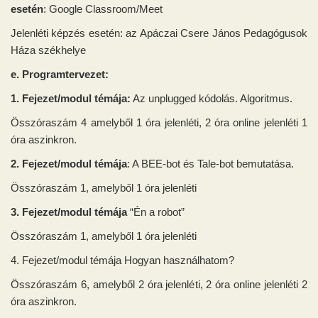
esetén
: Google Classroom/Meet
Jelenléti képzés esetén: az Apáczai Csere János Pedagógusok
Háza székhelye
e. Programtervezet:
1. Fejezet/modul témája:
Az unplugged kódolás. Algoritmus.
Összóraszám 4 amelyből 1 óra jelenléti, 2 óra online jelenléti 1
óra aszinkron.
2. Fejezet/modul témája
: A BEE-bot és Tale-bot bemutatása.
Összóraszám 1, amelyből 1 óra jelenléti
3. Fejezet/modul témája
“Én a robot”
Összóraszám 1, amelyből 1 óra jelenléti
4. Fejezet/modul témája Hogyan használhatom?
Összóraszám 6, amelyből 2 óra jelenléti, 2 óra online jelenléti 2
óra aszinkron.