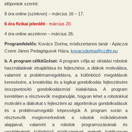
időpontok szerint:
8 óra online (szinkron) – március 16 – 17.
6 óra fizikai jelenléti
- március 20.
4 óra online aszinkron – március 26.
Programfelelős
: Kovács Dorina, módszertanos tanár - Apáczai
Csere János Pedagógusok Háza,
kovacsdorina@ccdhr.eu
b. A program célkitűzései:
A program célja az oktatási robotok
használatának elsajátítása és fejlesztése, a diákok motiválása,
valamint a problémamegoldásra, a különböző megoldások
keresésére, a kreativitás és a logikai gondolkodás fejlesztésére
összpontosító gondolkodásmód kialakítása. A program
keretében a résztvevők megtanulják, hogyan lehet a robotokkal
motiválni a diákokat s fejleszteni az algoritmikus gondolkodásuk
és a problémamegoldó képességük A program során a
résztvevők megismerkednek a robotok működésének
alapjaival, valamint a robotok programozásának és
vezérlésének különböző módszereivel, melyek hatékonyan