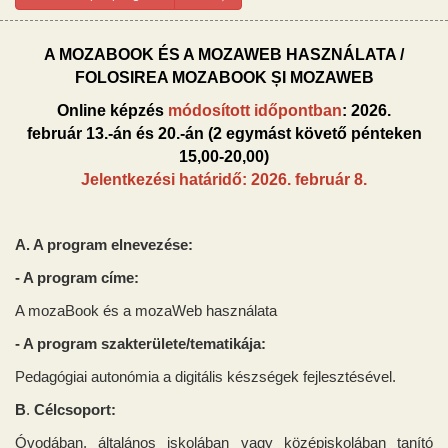
A MOZABOOK ÉS A MOZAWEB HASZNÁLATA /
FOLOSIREA MOZABOOK ȘI MOZAWEB
Online képzés
módosított időpontban
: 2026.
február 13.-án és 20.-án (2 egymást követő pénteken
15,00-20,00)
Jelentkezési határidő
: 2026. február 8.
A. A program elnevezése:
- A program címe:
A mozaBook és a mozaWeb használata
- A program szakterülete/tematikája:
Pedagógiai autonómia a digitális készségek fejlesztésével.
B
.
Célcsoport
:
Óvodában, általános iskolában vagy középiskolában tan
ító