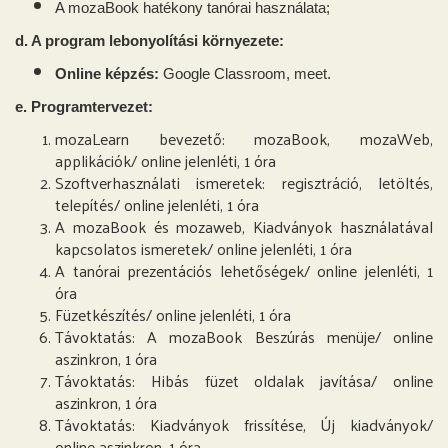
A mozaBook hatékony tanórai használata;
d. A program lebonyolítási környezete:
Online képzés:
Google Classroom, meet.
e. Programtervezet:
mozaLearn bevezető: mozaBook, mozaWeb,
applikációk/ online jelenléti, 1 óra
Szoftverhasználati ismeretek: regisztráció, letöltés,
telepítés/ online jelenléti, 1 óra
A mozaBook és mozaweb, Kiadványok használatával
kapcsolatos ismeretek/ online jelenléti, 1 óra
A tanórai prezentációs lehetőségek/ online jelenléti, 1
óra
Füzetkészítés/ online jelenléti, 1 óra
Távoktatás: A mozaBook Beszúrás menüje/ online
aszinkron, 1 óra
Távoktatás: Hibás füzet oldalak javítása/ online
aszinkron, 1 óra
Távoktatás: Kiadványok frissítése, Új kiadványok/
online aszinkron, 1 óra