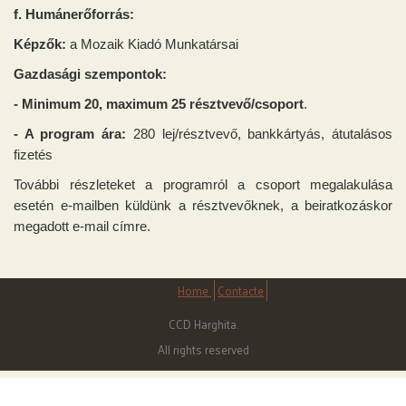
f. Humánerőforrás:
Képzők:
a Mozaik Kiadó Munkatársai
Gazdasági szempontok:
- Minimum 20, maximum 25 résztvevő/csoport
.
- A program ára:
280 lej/résztvevő, bankkártyás, átutalásos
fizetés
További részleteket a programról a csoport megalakulása
esetén e-mailben küldünk a résztvevőknek, a beiratkozáskor
megadott e-mail címre.
Home
Contacte
CCD Harghita.
All rights reserved