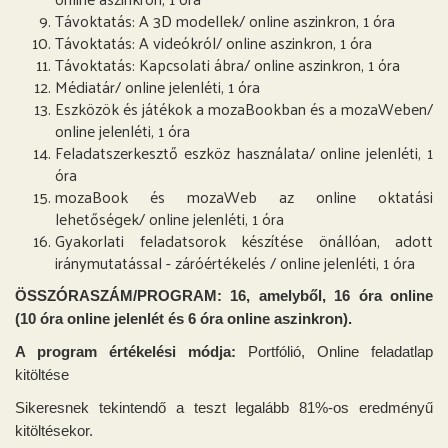
Távoktatás: A 3D modellek/ online aszinkron, 1 óra
Távoktatás: A videókról/ online aszinkron, 1 óra
Távoktatás: Kapcsolati ábra/ online aszinkron, 1 óra
Médiatár/ online jelenléti, 1 óra
Eszközök és játékok a mozaBookban és a mozaWeben/
online jelenléti, 1 óra
Feladatszerkesztő eszköz használata/ online jelenléti, 1
óra
mozaBook és mozaWeb az online oktatási
lehetőségek/ online jelenléti, 1 óra
Gyakorlati feladatsorok készítése önállóan, adott
iránymutatással - záróértékelés / online jelenléti, 1 óra
ÖSSZÓRASZÁM/PROGRAM: 16, amelyből, 16 óra online
(10 óra online jelenlét és 6 óra online aszinkron).
A program értékelési módja:
Portfólió, Online feladatlap
kitöltése
Sikeresnek tekintendő a teszt legalább 81%-os eredményű
kitöltésekor.