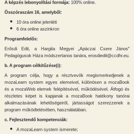
A képzés lebonyolítási formája:
100% online.
Összóraszám 16, amelyből:
10 óra online jelenléti
6 óra online aszinkron
Programfelelős:
Erősdi Edit, a Hargita Megyei
„Apáczai Csere János”
Pedagógusok Háza módszertanos tanára, erosdiedit
@ccdhr.eu.
b. A program célkitűzése(i):
A program célja, hogy a résztvevők megismerkedjenek a
mozaLearn system egyes elemeivel, különösen a mozaBook
és a mozaWeb elemek felépítésével, működésével. Átfogó és
részletes képet is kapjanak a mozaBook hatékony tanórai
alkalmazásának lehetőségeiről, jártasságot szerezzenek a
program működtetésében, használatában.
c. Fejlesztendő kompetenciák:
A mozaLearn system ismerete;