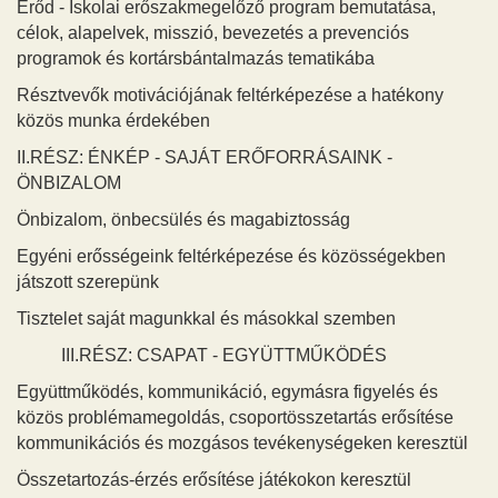
Erőd - Iskolai erőszakmegelőző program bemutatása,
célok, alapelvek, misszió, bevezetés a prevenciós
programok és kortársbántalmazás tematikába
Résztvevők motivációjának feltérképezése a hatékony
közös munka érdekében
II.RÉSZ: ÉNKÉP - SAJÁT ERŐFORRÁSAINK -
ÖNBIZALOM
Önbizalom, önbecsülés és magabiztosság
Egyéni erősségeink feltérképezése és közösségekben
játszott szerepünk
Tisztelet saját magunkkal és másokkal szemben
III.RÉSZ: CSAPAT - EGYÜTTMŰKÖDÉS
Együttműködés, kommunikáció, egymásra figyelés és
közös problémamegoldás, csoportösszetartás erősítése
kommunikációs és mozgásos tevékenységeken keresztül
Összetartozás-érzés erősítése játékokon keresztül