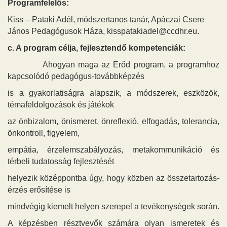
Programfelelős:
Kiss – Pataki Adél, módszertanos tanár, Apáczai Csere
János Pedagógusok Háza, kisspatakiadel@ccdhr.eu.
c. A program célja, fejlesztendő kompetenciák:
Ahogyan maga az Erőd program, a programhoz
kapcsolódó pedagógus-továbbképzés
is a gyakorlatiságra alapszik, a módszerek, eszközök,
témafeldolgozások és játékok
az önbizalom, önismeret, önreflexió, elfogadás, tolerancia,
önkontroll, figyelem,
empátia, érzelemszabályozás, metakommunikáció és
térbeli tudatosság fejlesztését
helyezik középpontba úgy, hogy közben az összetartozás-
érzés erősítése is
mindvégig kiemelt helyen szerepel a tevékenységek során.
A képzésben résztvevők számára olyan ismeretek és