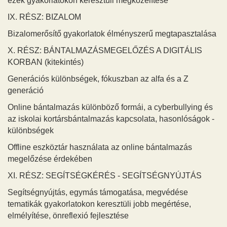
ezek gyakorlatokon keresztüli megközelítése
IX. RÉSZ: BIZALOM
Bizalomerősítő gyakorlatok élményszerű megtapasztalása
X. RÉSZ: BÁNTALMAZÁSMEGELŐZÉS A DIGITÁLIS
KORBAN (kitekintés)
Generációs különbségek, fókuszban az alfa és a Z
generáció
Online bántalmazás különböző formái, a cyberbullying és
az iskolai kortársbántalmazás kapcsolata, hasonlóságok -
különbségek
Offline eszköztár használata az online bántalmazás
megelőzése érdekében
XI. RÉSZ: SEGÍTSÉGKÉRÉS - SEGÍTSÉGNYÚJTÁS
Segítségnyújtás, egymás támogatása, megvédése
tematikák gyakorlatokon keresztüli jobb megértése,
elmélyítése, önreflexió fejlesztése