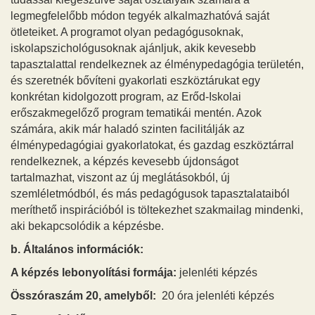
legmegfelelőbb módon tegyék alkalmazhatóvá saját
ötleteiket. A programot olyan pedagógusoknak,
iskolapszichológusoknak ajánljuk, akik kevesebb
tapasztalattal rendelkeznek az élménypedagógia területén,
és szeretnék bővíteni gyakorlati eszköztárukat egy
konkrétan kidolgozott program, az Erőd-Iskolai
erőszakmegelőző program tematikái mentén. Azok
számára, akik már haladó szinten facilitálják az
élménypedagógiai gyakorlatokat, és gazdag eszköztárral
rendelkeznek, a képzés kevesebb újdonságot
tartalmazhat, viszont az új meglátásokból, új
szemléletmódból, és más pedagógusok tapasztalataiból
meríthető inspirációból is töltekezhet szakmailag mindenki,
aki bekapcsolódik a képzésbe.
b. Általános információk:
A képzés lebonyolítási formája:
jelenléti képzés
Összóraszám 20, amelyből:
20 óra jelenléti képzés