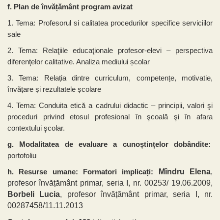
f. Plan de învățământ program avizat
1. Tema: Profesorul si calitatea procedurilor specifice serviciilor
sale
2. Tema: Relaţiile educaţionale profesor-elevi – perspectiva
diferenţelor calitative. Analiza mediului școlar
3. Tema: Relația dintre curriculum, competențe, motivatie,
învățare și rezultatele școlare
4. Tema: Conduita etică a cadrului didactic – principii, valori şi
proceduri privind etosul profesional în şcoală şi în afara
contextului şcolar.
g. Modalitatea de evaluare a cunoștințelor dobândite:
portofoliu
Mîndru Elena
,
h. Resurse umane: Formatori implicați:
profesor învățământ primar, seria I,
nr. 00253/ 19.06.2009,
Borbeli Lucia
, profesor învățământ primar, seria I, nr.
00287458/11.11.2013