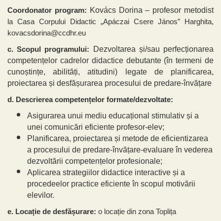
Kovács Dorina – profesor metodist
Coordonator program:
la Casa Corpului Didactic „Apáczai Csere János” Harghita,
kovacsdorina@ccdhr.eu
Dezvoltarea și/sau perfecționarea
c. Scopul programului:
competențelor cadrelor didactice debutante (în termeni de
cunoștințe, abilități, atitudini)
legate de planificarea,
proiectarea și desfășurarea procesului de predare-învățare
d. Descrierea competențelor formate/dezvoltate:
Asigurarea unui mediu educațional stimulativ și a
unei comunicări eficiente profesor-elev;
Planificarea, proiectarea și metode de eficientizarea
a procesului de predare-învățare-evaluare în vederea
dezvoltării competențelor profesionale;
Aplicarea strategiilor didactice interactive și a
procedeelor practice eficiente în scopul motivării
elevilor.
e. Locație de desfășurare:
o locație din zona Toplița