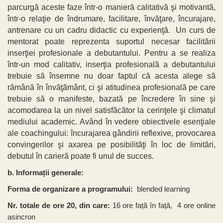
parcurgă aceste faze într-o manieră calitativă şi motivantă,
într-o relaţie de îndrumare, facilitare, învăţare, încurajare,
antrenare cu un cadru didactic cu experienţă. Un curs de
mentorat poate reprezenta suportul necesar facilitării
inserţiei profesionale a debutantului. Pentru a se realiza
într-un mod calitativ, inserţia profesională a debutantului
trebuie să însemne nu doar faptul că acesta alege să
rămână în învăţământ, ci şi atitudinea profesională pe care
trebuie să o manifeste, bazată pe încredere în sine şi
acomodarea la un nivel satisfăcător la cerinţele şi climatul
mediului academic. Având în vedere obiectivele esenţiale
ale coachingului: încurajarea gândirii reflexive, provocarea
convingerilor şi axarea pe posibilităţi în loc de limitări,
debutul în carieră poate fi unul de succes.
b. Informații generale:
Forma de organizare a programului:
blended learning
Nr. totale de ore 20, din care:
16 ore față în față, 4 ore online
asincron