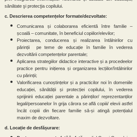
sănătate şi protecţia copilului.
c. Descrierea competențelor formate/dezvoltate:
Comunicarea
ș
i colaborarea eficient
ă
î
ntre familie
–
ș
coal
ă
–
comunitate,
î
n beneficiul copiilor/elevilor;
Proiectarea, conducerea
ș
i realizarea
î
nt
â
lnirilor cu
p
ă
rin
ț
ii pe teme de educa
ț
ie
î
n familie
î
n vederea
dezvolt
ă
rii competen
ț
elor parentale;
Aplicarea strategiilor didactice interactive
ș
i a procedeelor
practice pentru ini
ț
ierea
ș
i organizarea lec
ț
iilor/întâlnirilor
cu părinții;
Valorificarea cuno
ș
tin
ț
elor
ș
i a practicilor noi
î
n domeniile
educa
ț
iei, s
ă
n
ă
t
ăț
ii
ș
i protec
ț
iei copilului,
î
n vederea
sprijinirii educa
ț
iei parentale a p
ă
rin
ț
ilor/ reprezentan
ț
ilor
legali/persoanelor
î
n grija c
ă
rora se află copiii/ elevii astfel
încât copiii din fiecare familie să-și atingă potențialul
maxim de dezvoltare.
d. Locație de desfășurare: