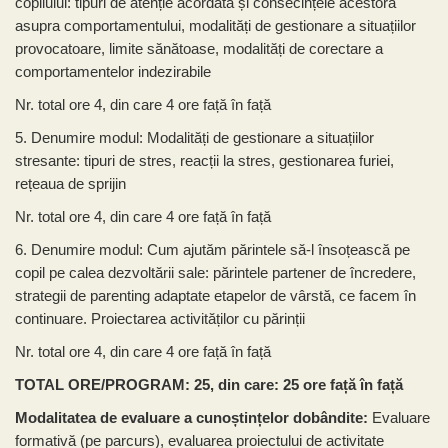
copilului: tipuri de atenție acordată și consecințele acestora
asupra comportamentului, modalități de gestionare a situațiilor
provocatoare, limite sănătoase, modalități de corectare a
comportamentelor indezirabile
Nr. total ore 4, din care 4 ore față în față
5. Denumire modul:
Modalități de gestionare a situațiilor
stresante: tipuri de stres, reacții la stres, gestionarea furiei,
rețeaua de sprijin
Nr. total ore 4, din care 4 ore față în față
6. Denumire modul:
Cum ajutăm părintele să-l însoțească pe
copil pe calea dezvoltării sale: părintele partener de încredere,
strategii de parenting adaptate etapelor de vârstă, ce facem în
continuare. Proiectarea activităților cu părinții
Nr. total ore 4, din care 4 ore față în față
TOTAL ORE/PROGRAM: 25, din care: 25 ore față în față
Modalitatea de evaluare a cunoștințelor dobândite:
Evaluare
formativă (pe parcurs), evaluarea proiectului de activitate