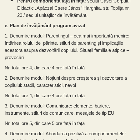
Pentru componenta față în față:
sediul
Casei Corpului
Didactic
„Apáczai Csere János” Harghita, str. Toplița nr.
20 / sediul unităților de învățământ.
e. Plan de învățământ program avizat
1. Denumire modul:
Parentingul – cea mai importantă menire:
întărirea rolului de părinte, stiluri de parenting și implicațiile
acestora asupra dezvoltării copilului. Situații familiale atipice –
provocări
Nr. total ore 4, din care 4 ore față în față
2. Denumire modul:
Noțiuni despre creșterea și dezvoltare a
copilului: stadii, caracteristici, nevoi
Nr. total ore 4, din care 4 ore față în față
3. Denumire modul:
Comunicare: elemente, bariere,
instrumente, stiluri de comunicare, mesajele de tip EU
Nr. total ore 5, din care 5 ore față în față
4. Denumire modul:
Abordarea pozitivă a comportamentelor