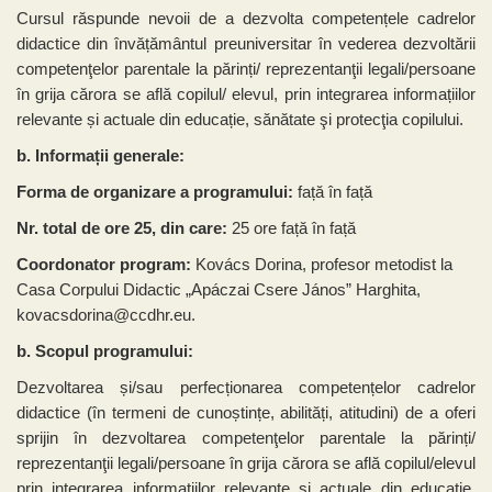
Cursul răspunde nevoii de a dezvolta competențele cadrelor
didactice din învățământul preuniversitar în vederea dezvoltării
competenţelor parentale la părinți/ reprezentanţii legali/persoane
în grija cărora se află copilul/ elevul, prin integrarea informațiilor
relevante și actuale din educație, sănătate şi protecţia copilului.
b. Informații generale:
Forma de organizare a programului:
față în față
Nr. total de ore 25, din care:
25 ore față în față
Coordonator program:
Kovács Dorina, profesor metodist la
Casa Corpului Didactic
„Apáczai Csere János” Harghita,
kovacsdorina
@ccdhr.eu.
b. Scopul programului:
Dezvoltarea și/sau perfecționarea competențelor cadrelor
didactice (în termeni de cunoștințe, abilități, atitudini) de a oferi
sprijin în dezvoltarea competenţelor parentale la părinți/
reprezentanţii legali/persoane în grija cărora se află copilul/elevul
prin integrarea informațiilor relevante și actuale din educație,