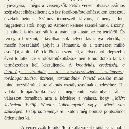
nyavalyára, mégis a versenyzők Petőfi verseit olvasva számos
szépséget elképzelhetnek, s így fotóikon/fotokollázsukon keresztül
érzékeltethetnek. Számos természeti látvány, élmény adott,
függetlenül attól, hogy az Alföldet kellene szemlélnünk. Bizony,
itt nálunk is tüzesen süt le a nyári nap sugára az ég tetejéről. És
remeg a horizont, a távolban sok helyen kis tanya fehérlik, a
mezőn hosszúlábú gólyát is láthatunk, és a természet millió
csodáját, amit a költő különösen szeretett, a helyet ahol a legszebb
éveit töltötte. De a fotók/fotókollázsok nem kimondottan kint, a
természetben kell készüljenek. A
kreativitás, eredetiség, a
tisztaság, vizualitás, a vers/versrészlet értelmezése,
továbbgondolása, üzenete, tartalmának érthető közlése
mind-
mind hozzájárulnak az alkotás osztályozásának emeléséhez. Ha
valaki fotóján/fotókollázsán megjeleníti valamilyen általa
választott formában arra a kérdésre a választ, hogy
„Miért
kedvelem Petőfi Sándor költeményeit?
vagy
„Miért van
szükségem Petőfi költeményeire?
külön még bónusz pontszámot
érdemelhet ki.
A versenyzők fotóikat/fotó kollázsukat digitálisan, mobil