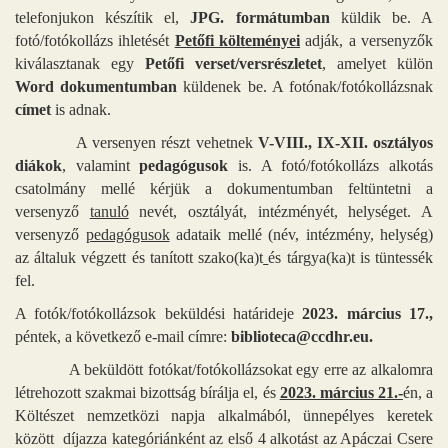
telefonjukon készítik el,
JPG. formátumban
küldik be. A
fotó/fotókollázs ihletését
Petőfi költeményei
adják, a versenyzők
kiválasztanak egy
Petőfi verset/versrészletet
, amelyet külön
Word dokumentumban
küldenek be. A fotónak/fotókollázsnak
címet
is adnak.
A versenyen részt vehetnek
V-VIII., IX-XII. osztályos
diákok
, valamint
pedagógusok
is. A fotó/fotókollázs alkotás
csatolmány mellé kérjük a dokumentumban feltüntetni a
versenyző
tanuló
nevét, osztályát, intézményét, helységet. A
versenyző
pedagógusok
adataik mellé (név, intézmény, helység)
az általuk végzett és tanított szako(ka)t
és tárgya(ka)t is tüntessék
fel.
A fotók/fotókollázsok beküldési határideje
2023. március 17.,
péntek, a következő e-mail címre:
biblioteca@ccdhr.eu.
A beküldött fotókat/fotókollázsokat egy erre az alkalomra
létrehozott szakmai bizottság bírálja el, és
2023. március 21.-
én, a
Költészet nemzetközi napja alkalmából, ünnepélyes keretek
között díjazza kategóriánként az első 4 alkotást az Apáczai Csere