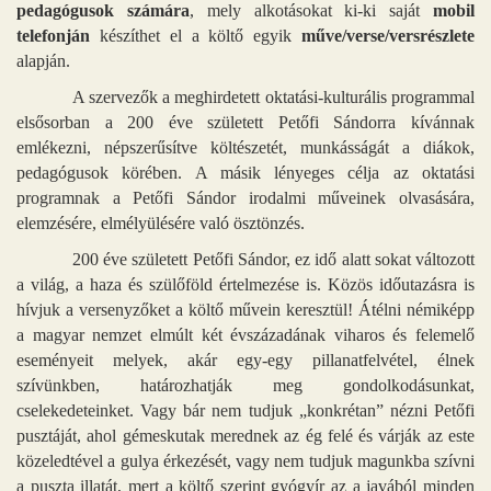
pedagógusok számára
, mely alkotásokat ki-ki saját
mobil
telefonján
készíthet el a költő egyik
műve/verse/versrészlete
alapján.
A szervezők a meghirdetett oktatási-kulturális programmal
elsősorban a 200 éve született Petőfi Sándorra kívánnak
emlékezni, népszerűsítve költészetét, munkásságát a diákok,
pedagógusok körében. A másik lényeges célja az oktatási
programnak a Petőfi Sándor irodalmi műveinek olvasására,
elemzésére, elmélyülésére való ösztönzés.
200 éve született Petőfi Sándor, ez idő alatt sokat változott
a világ, a haza és szülőföld értelmezése is. Közös időutazásra is
hívjuk a versenyzőket a költő művein keresztül! Átélni némiképp
a magyar nemzet elmúlt két évszázadának viharos és felemelő
eseményeit melyek, akár egy-egy pillanatfelvétel, élnek
szívünkben, határozhatják meg gondolkodásunkat,
cselekedeteinket. Vagy bár nem tudjuk „konkrétan” nézni Petőfi
pusztáját, ahol gémeskutak merednek az ég felé és várják az este
közeledtével a gulya érkezését, vagy nem tudjuk magunkba szívni
a puszta illatát, mert a költő szerint gyógyír az a javából minden