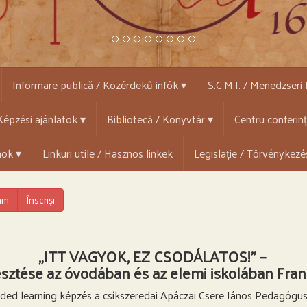
.
Informare publică / Közérdekű infók ▾
S.C.M.I. / Menedzseri
épzési ajánlatok ▾
Bibliotecă / Könyvtár ▾
Centru conferin
mok ▾
Linkuri utile / Hasznos linkek
Legislație / Törvénykezé
ram
Înscriși
„ITT VAGYOK, EZ CSODÁLATOS!” –
jlesztése az óvodában és az elemi iskolában Fra
nded learning képzés a csíkszeredai Apáczai Csere János Pedagógu