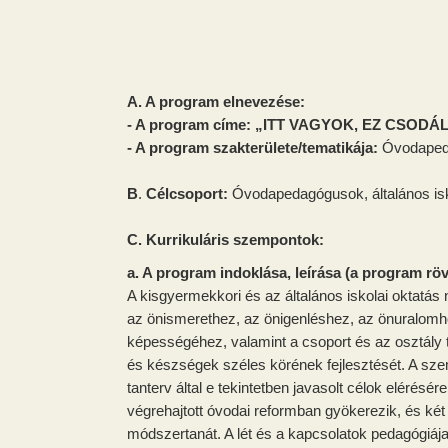
A. A program elnevezése:
- A program címe: „ITT VAGYOK, EZ CSODÁ
- A program szakterülete/tematikája:
Óvodapedag
B
.
Célcsoport:
Óvodapedagógusok, általános is
C.
Kurrikuláris szempontok:
a. A program indoklása, leírása (a program röv
A kisgyermekkori és az általános iskolai oktatá
az önismerethez, az önigenléshez, az önuralomh
képességéhez, valamint a csoport és az osztály 
és készségek széles körének fejlesztését. A szem
tanterv által e tekintetben javasolt célok eléré
végrehajtott óvodai reformban gyökerezik, és két
módszertanát. A lét és a kapcsolatok pedagógiáj