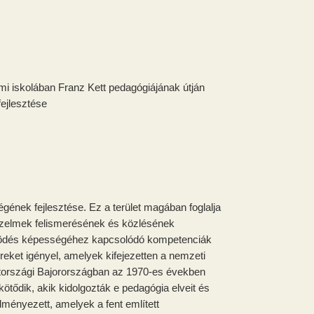
emi iskolában Franz Kett pedagógiájának útján
fejlesztése
ének fejlesztése. Ez a terület magában foglalja
érzelmek felismerésének és közlésének
tműködés képességéhez kapcsolódó kompetenciák
eket igényel, amelyek kifejezetten a nemzeti
metországi Bajorországban az 1970-es években
tődik, akik kidolgozták e pedagógia elveit és
ményezett, amelyek a fent említett