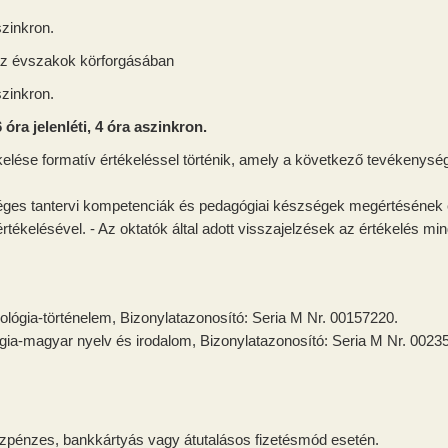
szinkron.
 az évszakok körforgásában
szinkron.
 jelenléti, 4 óra aszinkron.
kelése formatív értékeléssel történik, amely a következő tevékenysé
éges tantervi kompetenciák és pedagógiai készségek megértésének
kelésével. - Az oktatók által adott visszajelzések az értékelés mind
eológia-történelem, Bizonylatazonosító: Seria M Nr.
00157220
.
lógia-magyar nyelv és irodalom, Bizonylatazonosító: Seria M Nr.
0023
zpénzes, bankkártyás vagy átutalásos fizetésmód esetén.