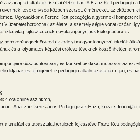
s az adaptált általános iskolai életkorban. A Franz Kett pedagógia a
 gyermeki tevékenység közben szerzett élményeket, az eközben leját
ellemez. Ugyanakkor a Ferenc Kett pedagógia a gyermeki kompetenci
zitív üzenetet hordoznak az életre, a személyiségre vonatkozóan, így 
s ízlésvilág fejlesztésének nevelési igényeinek kielégítésére is.
gy népszerűségnek örvend az erdélyi magyar tannyelvű iskolák által
sának és a folyamatos képzési erőfeszítéseknek köszönhetően a rom
empontjaira összpontosítson, és konkrét példákat mutasson az ezzel 
elinduljanak és fejlődjenek e pedagógia alkalmazásának útján, és ha
ng
éti: 4 óra online aszinkron,
tanár - Apáczai Csere János Pedagógusok Háza, kovacsdorina@ccd
 a tanulási és tapasztalati területek fejlesztése Franz Kett pedagógi