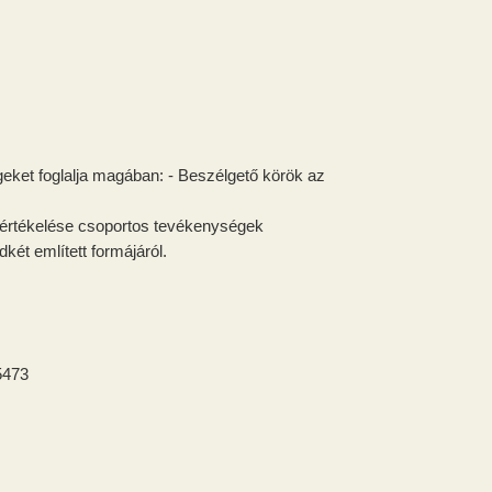
geket foglalja magában: - Beszélgető körök az
 értékelése csoportos tevékenységek
két említett formájáról.
5473