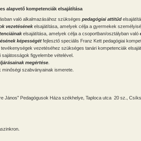
s alapvető kompetenciák elsajátítása
nulásban való alkalmazásához szükséges
pedagógiai attitűd
elsajátít
ok
vezetésének
elsajátítása, amelyek célja a gyermekek személyiség
tenciáinak
elsajátítása, amelyek célja a csoportban/osztályban való
elésének képességét
fejlesztő speciális Franz Kett pedagógiai kompet
us tevékenységek vezetéséhez szükséges tanári kompetenciák elsajá
ri sajátosságok figyelembe vételével.
 eljárásainak megértése
.
k minőségi szabványainak ismerete.
re János” Pedagógusok Háza székhelye, Taploca utca 20 sz., Csík
aszinkron.