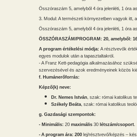
Összóraszám 5, amelyből 4 óra jelenléti, 1 óra a
3. Modul: A természeti környezetben vagyok itt,
Összóraszám 5, amelyből 4 óra jelenléti, 1 óra a
ÖSSZÓRASZÁM/PROGRAM: 20, amelyből: 16 óra
A program értékelési módja:
A résztvevők érté
egyes modulok után a tapasztaltakról.
- A Franz Kett-pedagógia alkalmazásához szüks
szervezésével és azok eredményeinek közös kiérté
f. Humánerőforrás:
Képző(k) neve:
Dr. Nemes István
, szak: római katolikus t
Székely Beáta
, szak: római katolikus teo
g. Gazdasági szempontok:
- Minimális:
20
maximális
30
létszám/csoport
.
- A program ára: 200
lej/résztvevő/képzés – kés