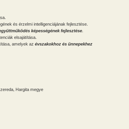
ása.
ének és érzelmi intelligenciájának fejlesztése.
együttműködés képességének fejlesztése
.
enciák elsajátítása.
títása, amelyek az
évszakokhoz és ünnepekhez
szereda, Hargita megye