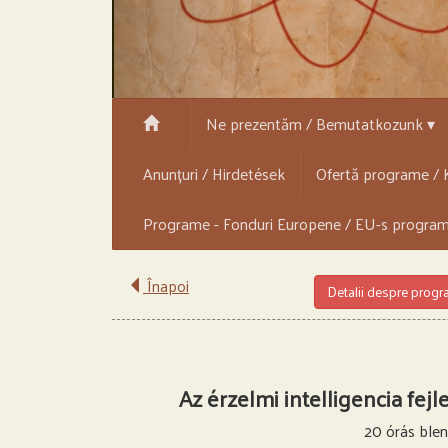
Ne prezentăm / Bemutatkozunk ▾
Anunțuri / Hirdetések
Ofertă programe / K
Programe - Fonduri Europene / EU-s progra
Înapoi
Detalii despre prog
Az érzelmi intelligencia fe
20 órás ble