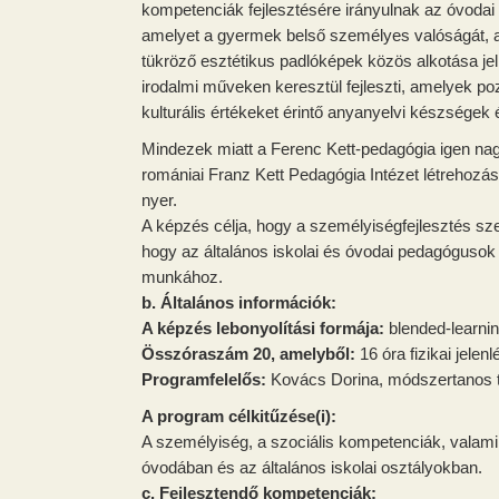
kompetenciák fejlesztésére irányulnak az óvodai é
amelyet a gyermek belső személyes valóságát, a
tükröző esztétikus padlóképek közös alkotása j
irodalmi műveken keresztül fejleszti, amelyek po
kulturális értékeket érintő anyanyelvi készségek é
Mindezek miatt a Ferenc Kett-pedagógia igen na
romániai Franz Kett Pedagógia Intézet létrehozá
nyer.
A képzés célja, hogy a személyiségfejlesztés sz
hogy az általános iskolai és óvodai pedagógusok 
munkához.
b. Általános információk:
A képzés lebonyolítási formája:
blended-learni
Összóraszám 20, amelyből:
16 óra fizikai jelenl
Programfelelős:
Kovács Dorina, módszertanos 
A program célkitűzése(i):
A személyiség, a szociális kompetenciák, valamint
óvodában és az általános iskolai osztályokban.
c. Fejlesztendő kompetenciák: