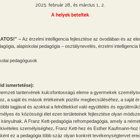
2025. február 28., és március 1., 2.
A helyek beteltek
LATOS!” –
Az érzelmi intelligencia fejlesztése az óvodában és az el
ógia, alapiskolai pedagógia – osztálynevelés, érzelmi intelligencia 
kolai pedagógusok
id ismertetése):
s nemzeti tantervének kulcsfontosságú eleme a gyermekek személyiség
oz, a saját és mások értékeinek pozitív megbecsüléséhez, a saját 
többi tagjával és azokkal a felnőttekkel való együttélés és együt
élyes és közösségi élet ezen területeinek fejlesztése olyan módszer
sére irányulnak. A Franz Kett-pedagógia refrompedagógia, amely a né
 kivételes személyiséghez, Franz Kett-hez és Esther Kaufmann-hoz kö
aként ez a pedagógia több száz olyan konkrét tevékenységtervet ered