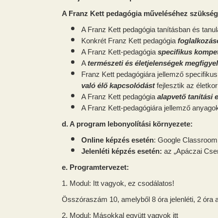
A Franz Kett pedagógia műveléséhez szüksége
A Franz Kett pedagógia tanításban és ta
Konkrét Franz Kett pedagógia
foglalkozás
A Franz Kett-pedagógia
specifikus kompe
A
természeti és életjelenségek megfigy
Franz Kett pedagógiára jellemző specifik
való élő kapcsolódást
fejlesztik az életko
A Franz Kett pedagógia
alapvető tanítási
A Franz Kett-pedagógiára jellemző anyago
d. A program lebonyolítási környezete:
Online képzés esetén
: Google Classroom
Jelenléti képzés esetén:
az „Apáczai Cse
e. Programtervezet:
1. Modul: Itt vagyok, ez csodálatos!
Összóraszám 10, amelyből 8 óra jelenléti, 2 óra 
2. Modul: Másokkal együtt vagyok itt