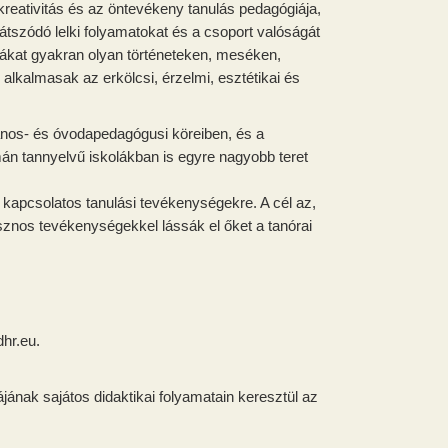
 kreativitás és az öntevékeny tanulás pedagógiája,
szódó lelki folyamatokat és a csoport valóságát
ákat gyakran olyan történeteken, meséken,
alkalmasak az erkölcsi, érzelmi, esztétikai és
ános- és óvodapedagógusi köreiben, és a
án tannyelvű iskolákban is egyre nagyobb teret
kapcsolatos tanulási tevékenységekre. A cél az,
sznos tevékenységekkel lássák el őket a tanórai
hr.eu.
ájának sajátos didaktikai folyamatain keresztül az