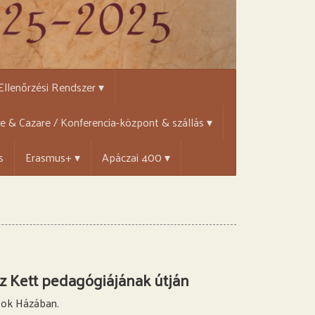
 Ellenőrzési Rendszer ▾
țe & Cazare / Konferencia-központ & szállás ▾
s
Erasmus+ ▾
Apáczai 400 ▾
nz Kett pedagógiájának útján
sok Házában.