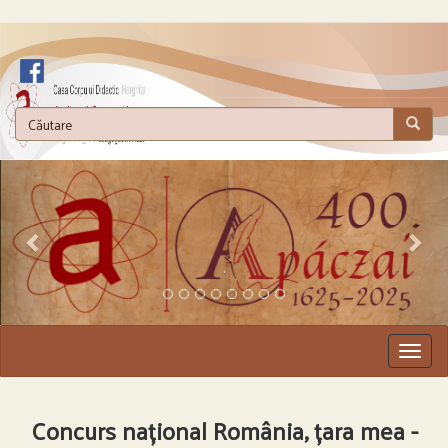
.
Togg
navig
Concurs național România, țara mea -