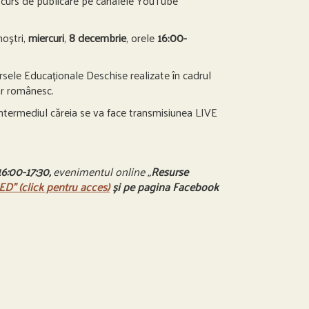
n curs de publicare pe canalele YouTube
noștri,
miercuri
,
8 decembrie
, orele
16:00-
sele Educaționale Deschise realizate în cadrul
ar românesc.
 intermediul căreia se va face transmisiunea LIVE
16:00-17:30,
evenimentul online „
Resurse
D” (click pentru acces)
și pe pagina Facebook