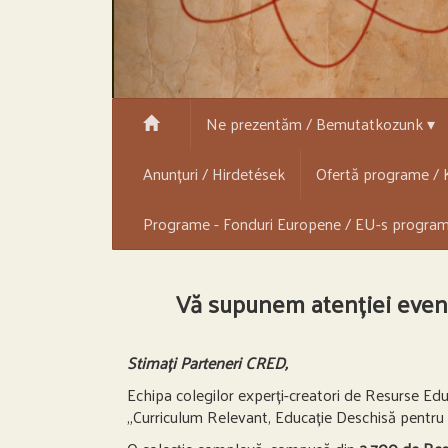
Ne prezentăm / Bemutatkozunk ▾
Anunțuri / Hirdetések
Ofertă programe / K
Programe - Fonduri Europene / EU-s progra
Vă supunem atenției eveni
Stimați Parteneri CRED,
Echipa colegilor experți-creatori de Resurse Edu
„Curriculum Relevant, Educație Deschisă pentru 