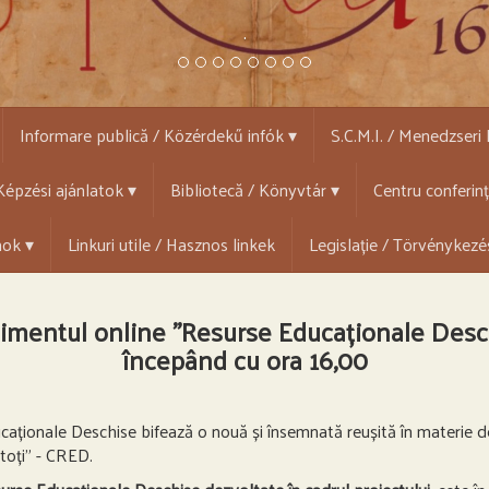
.
Informare publică / Közérdekű infók ▾
S.C.M.I. / Menedzseri
épzési ajánlatok ▾
Bibliotecă / Könyvtár ▾
Centru conferin
mok ▾
Linkuri utile / Hasznos linkek
Legislație / Törvénykezé
mentul online ”Resurse Educaționale Deschi
începând cu ora 16,00
caționale Deschise bifează o nouă și însemnată reușită în materie de
toți” - CRED.