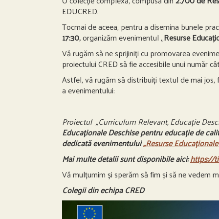
O colecție complexă, compusă din
2.700 de Res
EDUCRED.
Tocmai de aceea, pentru a disemina bunele practi
17:30,
organizăm evenimentul „
Resurse Educațio
Vă rugăm să ne sprijiniți cu promovarea evenime
proiectului CRED să fie accesibile unui număr câ
Astfel, vă rugăm să distribuiți textul de mai jos
a evenimentului:
Proiectul „Curriculum Relevant, Educație Desc
Educaționale Deschise pentru educație de calit
dedicată evenimentului
„Resurse Educaționale 
Mai multe detalii sunt disponibile aici:
https://
Vă mulțumim și sperăm să fim și să ne vedem mie
Colegii din echipa CRED