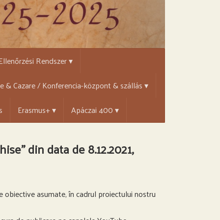
 Ellenőrzési Rendszer ▾
țe & Cazare / Konferencia-központ & szállás ▾
s
Erasmus+ ▾
Apáczai 400 ▾
se” din data de 8.12.2021,
 obiective asumate, în cadrul proiectului nostru