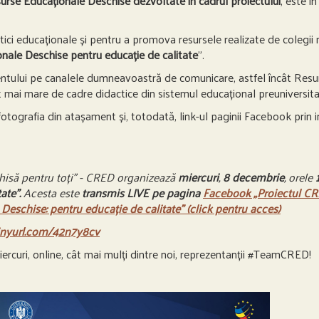
urse Educaționale Deschise
dezvoltate
în cadrul proiectului
, este î
ci educaționale și pentru a promova resursele realizate de colegii 
nale Deschise pentru educație de calitate
”.
ntului pe canalele dumneavoastră de comunicare, astfel încât Resur
t mai mare de cadre didactice din sistemul educațional preuniversit
, fotografia din atașament și, totodată, link-ul paginii Facebook prin
hisă pentru toți” - CRED organizează
miercuri
,
8 decembrie
, orele
ate”.
Acesta este
transmis LIVE pe pagina
Facebook „Proiectul CRE
Deschise: pentru educație de calitate” (click pentru acces)
tinyurl.com/42n7y8cv
rcuri, online, cât mai mulți dintre noi, reprezentanții #TeamCRED!