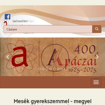
.
Togg
navig
Mesék gyerekszemmel - megyei