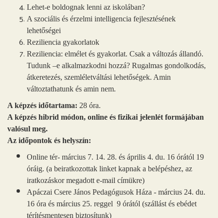
Lehet-e boldognak lenni az iskolában?
A szociális és érzelmi intelligencia fejlesztésének
lehetőségei
Reziliencia gyakorlatok
Reziliencia: elmélet és gyakorlat. Csak a változás állandó.
Tudunk –e alkalmazkodni hozzá? Rugalmas gondolkodás,
átkeretezés, szemléletváltási lehetőségek. Amin
változtathatunk és amin nem.
A képzés időtartama:
28 óra.
A képzés hibrid módon, online és fizikai jelenlét formájában
valósul meg.
Az időpontok és helyszín:
Online tér- március 7. 14. 28. és április 4. du. 16 órától 19
óráig. (a beiratkozottak linket kapnak a belépéshez, az
iratkozáskor megadott e-mail címükre)
Apáczai Csere János Pedagógusok Háza - március 24. du.
16 óra és március 25. reggel 9 órától (szállást és ebédet
tér
í
tésmentesen biztosítunk)