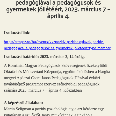
pedagógiával a pedagógusok és
gyermekek jóllétéért, 2023. március 7 –
április 4.
Iratkozási link:
https://rmpsz.ro/hu/events/99/pozitiv-pszichologiaval,-pozitiv-
pedagogiaval-a-pedagogusok-es-gyermekek-jolleteert/type-member
Iratkozási határidő: 2023. március 3, 14 óráig.
A Romániai Magyar Pedagógusok Szövetségének Székelyföldi
Oktatási és Módszertani Központja, együttműködésben a Hargita
megyei Apáczai Csere János Pedagógusok Házával évközi
továbbképző programot szervez székelyföldi pedagógusok
számára 2023. március 7 – április 4. időszakban
A képzésről általában:
Martin Seligman a pozitív pszichológia atyja azt kérdezte egy
kutatásban a szülőktől, hogy mit kívánnak leginkább a