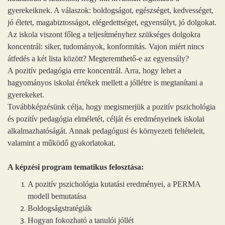
gyerekeiknek. A válaszok: boldogságot, egészséget, kedvességet,
jó életet, magabiztosságot, elégedettséget, egyensúlyt, jó dolgokat.
Az iskola viszont főleg a teljesítményhez szükséges dolgokra
koncentrál: siker, tudományok, konformitás. Vajon miért nincs
átfedés a két lista között? Megteremthető-e az egyensúly?
A pozitív pedagógia erre koncentrál. Arra, hogy lehet a
hagyományos iskolai értékek mellett a jóllétre is megtanítani a
gyerekeket.
Továbbképzésünk célja, hogy megismerjük a pozitív pszichológia
és pozitív pedagógia elméletét, célját és eredményeinek iskolai
alkalmazhatóságát. Annak pedagógusi és környezeti feltételeit,
valamint a működő gyakorlatokat.
A képzési program tematikus felosztása:
A pozitív pszichológia kutatási eredményei, a PERMA
modell bemutatása
Boldogságstratégiák
Hogyan fokozható a tanulói jóllét