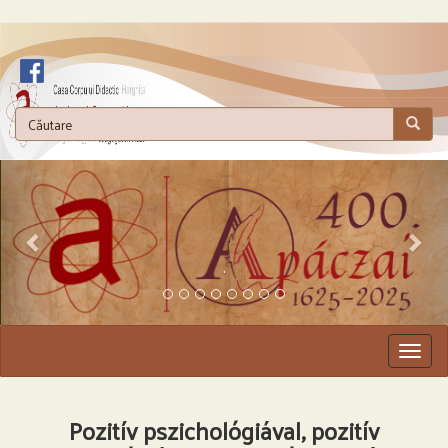
.
Togg
navig
Pozitív pszichológiával, pozitív