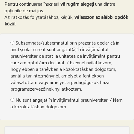
Pentru continuarea înscrierii
vă rugăm alegeți
una dintre
opțiunile de mai jos.
Az iratkozás folytatásához, kérjük,
válasszon az alábbi opciók
közül
.
Subsemnata/subsemnatul prin prezenta declar că în
anul școlar curent sunt angajat(ă) în învățământul
preuniversitar de stat la unitatea de învățământ pentru
care am optat/am declarat. / Ezennel nyilatkozom,
hogy ebben a tanévben a közoktatásban dolgozom,
annál a tanintézménynél, amelyet a fentiekben
választottam vagy amelyet a pedagógusok háza
programszervezőinek nyilatkoztam.
Nu sunt angajat în învățământul preuniversitar. / Nem
a közoktatásban dolgozom