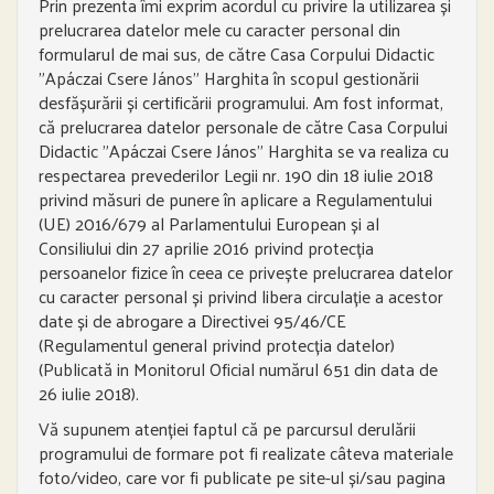
Prin prezenta îmi exprim acordul cu privire la utilizarea și
prelucrarea datelor mele cu caracter personal din
formularul de mai sus, de către Casa Corpului Didactic
”Apáczai Csere János” Harghita în scopul gestionării
desfășurării și certificării programului. Am fost informat,
că prelucrarea datelor personale de către Casa Corpului
Didactic ”Apáczai Csere János” Harghita se va realiza cu
respectarea prevederilor Legii nr. 190 din 18 iulie 2018
privind măsuri de punere în aplicare a Regulamentului
(UE) 2016/679 al Parlamentului European și al
Consiliului din 27 aprilie 2016 privind protecția
persoanelor fizice în ceea ce privește prelucrarea datelor
cu caracter personal și privind libera circulație a acestor
date și de abrogare a Directivei 95/46/CE
(Regulamentul general privind protecția datelor)
(Publicată in Monitorul Oficial numărul 651 din data de
26 iulie 2018).
Vă supunem atenției faptul că pe parcursul derulării
programului de formare pot fi realizate câteva materiale
foto/video, care vor fi publicate pe site-ul și/sau pagina