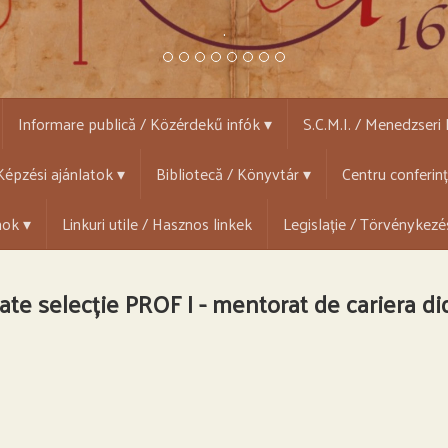
.
Informare publică / Közérdekű infók ▾
S.C.M.I. / Menedzseri
épzési ajánlatok ▾
Bibliotecă / Könyvtár ▾
Centru conferin
mok ▾
Linkuri utile / Hasznos linkek
Legislație / Törvénykezé
ate selecție PROF I - mentorat de cariera di