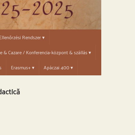
 Ellenőrzési Rendszer ▾
țe & Cazare / Konferencia-központ & szállás ▾
s
Erasmus+ ▾
Apáczai 400 ▾
dactică