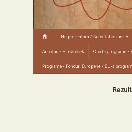
Ne prezentăm / Bemutatkozunk ▾
Anunțuri / Hirdetések
Ofertă programe / K
Programe - Fonduri Europene / EU-s progra
Rezult