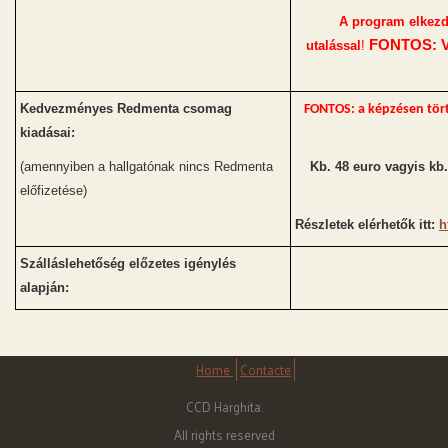
A program elkezdé
FONTOS: Vi
utalással
!
Kedvezményes Redmenta csomag
FONTOS: a képzésen tört
kiadásai:
(amennyiben a hallgatónak nincs Redmenta
Kb. 48 euro vagyis kb
előfizetése)
Részletek elérhetők itt:
h
Szálláslehetőség előzetes igénylés
alapján:
Home
Contacte
CCD Harghita.
All rights reserved