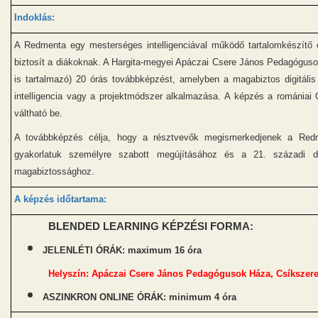
Indoklás:
A Redmenta egy mesterséges intelligenciával működő tartalomkészítő e
biztosít a diákoknak. A Hargita-megyei Apáczai Csere János Pedagógusok
is tartalmazó) 20 órás továbbképzést, amelyben a magabiztos digitáli
intelligencia vagy a projektmódszer alkalmazása. A képzés a romániai O
váltható be.
A továbbképzés célja, hogy a résztvevők megismerkedjenek a Redme
gyakorlatuk személyre szabott megújításához és a 21. századi digi
magabiztossághoz.
A k
épzés időtartama
:
BLENDED LEARNING KÉPZÉSI FORMA:
JELENLÉTI ÓRÁK: maximum 16 óra
Helyszín: Apáczai Csere János Pedagógusok Háza, Csíkszere
ASZINKRON ONLINE ÓRÁK: minimum 4 óra