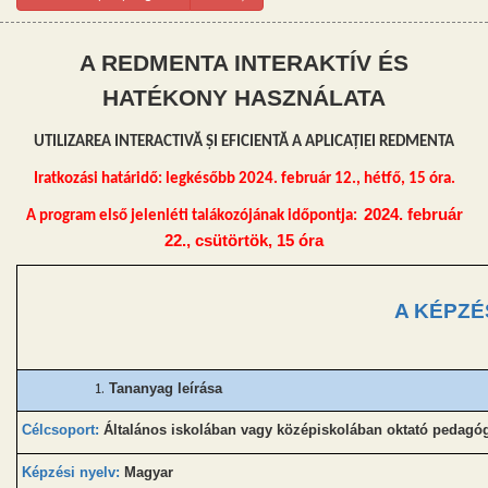
A REDMENTA INTERAKT
ÍV ÉS
HATÉKONY
HASZNÁLATA
UTILIZAREA INTERACTIVĂ ȘI EFICIENTĂ A APLICAȚIEI REDMENTA
Iratkozási határidő: legkésőbb 2024. febru
ár 12., hétfő, 15 óra.
2
024.
február
A program első jelenléti talákozójának időpontja:
22., csütörtök, 15 óra
A KÉPZÉ
Tananyag leírása
Célcsoport:
Általános iskolában vagy középiskolában oktató pedagó
Képzési nyelv:
Magyar