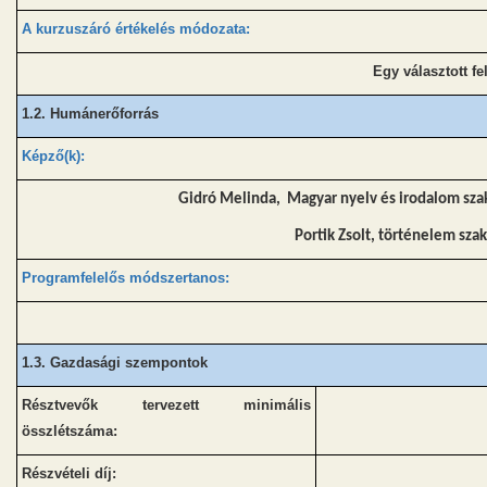
A kurzuszáró értékelés módozata:
Egy választott fe
1.2. Humánerőforrás
Képző(k):
Gidró Melinda, Magyar nyelv és irodalom szak
Portik Zsolt, történelem sza
Programfelelős módszertanos:
1.3.
Gazdasági szempontok
Résztvevők tervezett minimális
összlétszáma:
Részvételi díj: