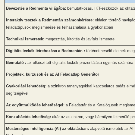
Bevezetés a Redmenta világába:
bemutatkozás, IKT-eszközök az oktatá
Interaktív tesztek a Redmentán számonkérésre:
oldalon történő navigác
feladattípusok megismerése és felhasználása a gyakorlatban
Technikai ismeretek:
megosztás, kitöltés és javítás ismerete
Digitális leckék létrehozása a Redmentán :
történetmesélő elemek megi
Bemutató :
az elkészített digitalis leckék prezentálása egymás számára
Projektek, kurzusok és az AI Feladatlap Generátor
Gyakorlási lehetőség:
a szinkron tananyagokkal kapcsolatos tudás elmél
segítségével
Az együttműködés lehetőségei:
a Feladattár és a Katalógusok megism
Konzultációs lehetőség:
akár az aszinkron, vagy bármilyen felmerülő p
Mesterséges intelligencia (AI) az oktatásban:
alapvető ismeretek az AI-r