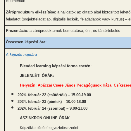
Redmentán
Záróproduktum elkészítése:
a hallgatók az oktató által biztosított lehe
feladatot (projektfeladatlap, digitalis leckék, feladatlapok vagy kurzus) –
Prezentáció:
a záróproduktumok bemutatása, ön-, és társértékelés
Összesen képzési óra:
A képzés naptára
Blended learning képzési forma esetén:
JELENLÉTI ÓRÁK:
Helyszín: Apáczai Csere János Pedagógusok Háza, Csíkszere
2
024.
február 22 (csütörtök) – 15.
00-19.00
2
024.
február 23 (péntek) – 10.
00-18.00
2
024.
február 24 (szombat) – 9.
00-13.00
ASZINKRON ONLINE ÓRÁK
Képzőkkel történő egyeztetés szerint.