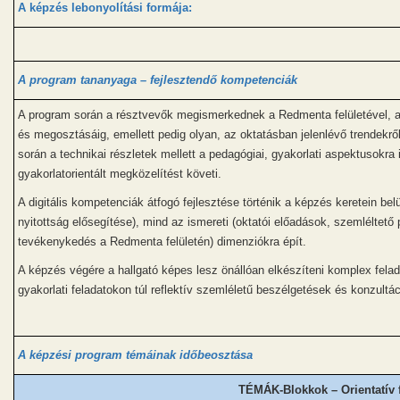
A k
épzés lebonyolítási formája
:
A program tananyaga – fejleszten
dő kompetenciák
A program során a résztvevők megismerkednek a Redmenta felületével, az
és megosztásáig, emellett pedig olyan, az oktatásban jelenlévő trendekről
során a technikai részletek mellett a pedagógiai, gyakorlati aspektusokra
gyakorlatorientált megközelítést követi.
A digitális kompetenciák átfogó fejlesztése történik a képzés keretein bel
nyitottság elősegítése), mind az ismereti (oktatói előadások, szemléltető
tevékenykedés a Redmenta felületén) dimenziókra épít.
A képzés végére a hallgató képes lesz önállóan elkészíteni komplex felad
gyakorlati feladatokon túl reflektív szemléletű beszélgetések és konzultá
A k
épzési program témáinak időbeosztása
TÉMÁK-Blokkok – Orientatív 