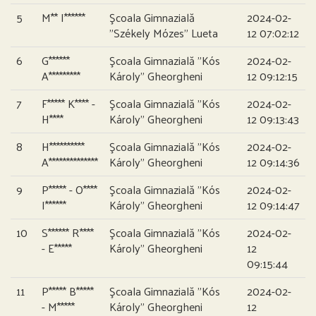
5
M** I******
Şcoala Gimnazială
2024-02-
”Székely Mózes” Lueta
12 07:02:12
6
G******
Şcoala Gimnazială ”Kós
2024-02-
A*********
Károly” Gheorgheni
12 09:12:15
7
F***** K**** -
Şcoala Gimnazială ”Kós
2024-02-
H****
Károly” Gheorgheni
12 09:13:43
8
H**********
Şcoala Gimnazială ”Kós
2024-02-
A**************
Károly” Gheorgheni
12 09:14:36
9
P***** - O****
Şcoala Gimnazială ”Kós
2024-02-
I******
Károly” Gheorgheni
12 09:14:47
10
S****** R****
Şcoala Gimnazială ”Kós
2024-02-
- E*****
Károly” Gheorgheni
12
09:15:44
11
P***** B*****
Şcoala Gimnazială ”Kós
2024-02-
- M*****
Károly” Gheorgheni
12