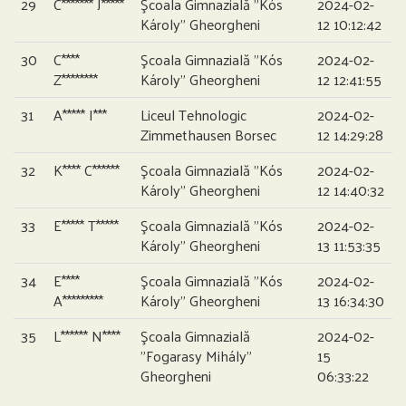
29
C******* J*****
Şcoala Gimnazială ”Kós
2024-02-
Károly” Gheorgheni
12 10:12:42
30
C****
Şcoala Gimnazială ”Kós
2024-02-
Z********
Károly” Gheorgheni
12 12:41:55
31
A***** I***
Liceul Tehnologic
2024-02-
Zimmethausen Borsec
12 14:29:28
32
K**** C******
Şcoala Gimnazială ”Kós
2024-02-
Károly” Gheorgheni
12 14:40:32
33
E***** T*****
Şcoala Gimnazială ”Kós
2024-02-
Károly” Gheorgheni
13 11:53:35
34
E****
Şcoala Gimnazială ”Kós
2024-02-
A*********
Károly” Gheorgheni
13 16:34:30
35
L****** N****
Şcoala Gimnazială
2024-02-
”Fogarasy Mihály”
15
Gheorgheni
06:33:22