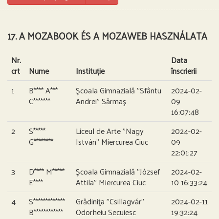
17. A MOZABOOK ÉS A MOZAWEB HASZNÁLATA
Nr.
Data
crt
Nume
Instituție
înscrierii
1
B**** A***
Şcoala Gimnazială ”Sfântu
2024-02-
C*******
Andrei” Sărmaş
09
16:07:48
2
S*****
Liceul de Arte ”Nagy
2024-02-
G********
István” Miercurea Ciuc
09
22:01:27
3
D**** M*****
Şcoala Gimnazială ”József
2024-02-
E****
Attila” Miercurea Ciuc
10 16:33:24
4
S*************
Grădiniţa ”Csillagvár”
2024-02-11
B************
Odorheiu Secuiesc
19:32:24