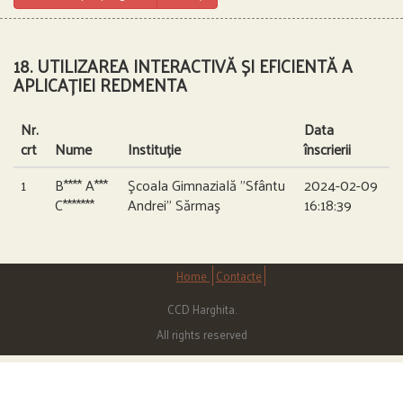
18. UTILIZAREA INTERACTIVĂ ȘI EFICIENTĂ A
APLICAȚIEI REDMENTA
Nr.
Data
crt
Nume
Instituție
înscrierii
1
B**** A***
Şcoala Gimnazială ”Sfântu
2024-02-09
C*******
Andrei” Sărmaş
16:18:39
Home
Contacte
CCD Harghita.
All rights reserved