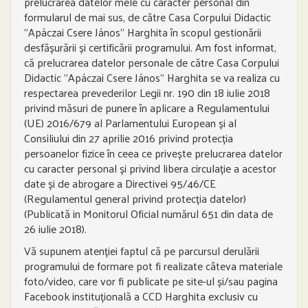
prelucrarea datelor mele cu caracter personal din
formularul de mai sus, de către Casa Corpului Didactic
”Apáczai Csere János” Harghita în scopul gestionării
desfășurării și certificării programului. Am fost informat,
că prelucrarea datelor personale de către Casa Corpului
Didactic ”Apáczai Csere János” Harghita se va realiza cu
respectarea prevederilor Legii nr. 190 din 18 iulie 2018
privind măsuri de punere în aplicare a Regulamentului
(UE) 2016/679 al Parlamentului European și al
Consiliului din 27 aprilie 2016 privind protecția
persoanelor fizice în ceea ce privește prelucrarea datelor
cu caracter personal și privind libera circulație a acestor
date și de abrogare a Directivei 95/46/CE
(Regulamentul general privind protecția datelor)
(Publicată in Monitorul Oficial numărul 651 din data de
26 iulie 2018).
Vă supunem atenției faptul că pe parcursul derulării
programului de formare pot fi realizate câteva materiale
foto/video, care vor fi publicate pe site-ul și/sau pagina
Facebook instituțională a CCD Harghita exclusiv cu