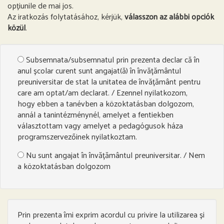
opțiunile de mai jos.
Az iratkozás folytatásához, kérjük,
válasszon az alábbi opciók
közül
.
Subsemnata/subsemnatul prin prezenta declar că în
anul școlar curent sunt angajat(ă) în învățământul
preuniversitar de stat la unitatea de învățământ pentru
care am optat/am declarat. / Ezennel nyilatkozom,
hogy ebben a tanévben a közoktatásban dolgozom,
annál a tanintézménynél, amelyet a fentiekben
választottam vagy amelyet a pedagógusok háza
programszervezőinek nyilatkoztam.
Nu sunt angajat în învățământul preuniversitar. / Nem
a közoktatásban dolgozom
Prin prezenta îmi exprim acordul cu privire la utilizarea și