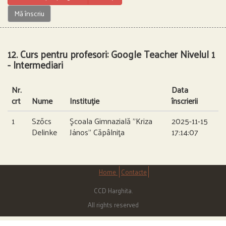
Mă înscriu
12. Curs pentru profesori: Google Teacher Nivelul 1
- Intermediari
Nr.
Data
crt
Nume
Instituție
înscrierii
1
Szőcs
Şcoala Gimnazială ”Kriza
2025-11-15
Delinke
János” Căpâlniţa
17:14:07
Home
Contacte
CCD Harghita.
All rights reserved