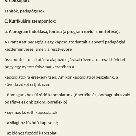
B
.
Célcsoport
:
Tanítók, pedagógusok
C.
Kurrikuláris szempontok:
a. A program indoklása, leírása (a program rövid ismertetése):
A Franz Kett pedagógia egy kapcsolatorientált alapvető pedagógiai
kezdeményezés, amely a résztvevőre
összpontosító, alkotásra alapozó eljárásai révén arra tesz kísérletet,
hogy egy nyitott folyamat keretében a
kapcsolatokra érzékenyítsen. Amikor kapcsolatról beszélünk, a
következőket értjük ezen:
- önmagunkhoz fűzódő kapcsolatunk (önértékelés, önmagunkra való
odafigyeles önbizalom, önreflexió);
- egymás közötti kapcsolatok;
- a világhoz fűzódő kapcsolat;
- az időhöz füződő kapcsolat;