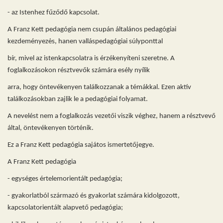
- az Istenhez fűződő kapcsolat.
A Franz Kett pedagógia nem csupán általános pedagógiai
kezdeményezės, hanen valláspedagógiai súlyponttal
bír, mivel az istenkapcsolatra is érzékenyíteni szeretne. A
foglalkozásokon résztvevők számára esély nyílik
arra, hogy öntevékenyen találkozzanak a témákkal. Ezen aktív
találkozásokban zajlik le a pedagógiai folyamat.
A nevelést nem a foglalkozás vezetői viszik véghez, hanem a résztvevő
által, öntevékenyen történik.
Ez a Franz Kett pedagógia sajátos ismertetőjegye.
A Franz Kett pedagógia
- egységes értelemorientált pedagógia;
- gyakorlatból származó és gyakorlat számára kidolgozott,
kapcsolatorientált alapvető pedagógia;