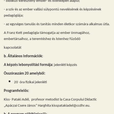
- biblikus-keresztény ember- és istenképen alapul;
- a szív és az ember vallási súlypontú nevelésének és képzésének
pedagógiája;
- az egységes tanulás és tanitás minden életkor számára alkalmas útia.
A Franz Kett pedagógia támogatja az ember önmagához,
embertársaihoz, a teremtéshez és lstenhez fűződő
kapcsolatát
b. Általános információk:
A képzés lebonyolítási formája:
jelenléti képzés
Összóraszám 20 amelyből:
20 óra fizikai jelenléti
Programfelelős:
Kiss- Pataki Adél, profesor metodist la Casa Corpului Didactic
„Apáczai Csere János” Harghita kisspatakiadel
@ccdhr.eu.