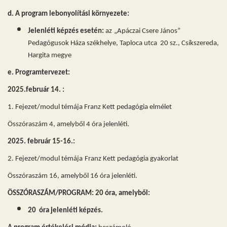
d. A program lebonyolítási környezete:
Jelenléti képzés esetén:
az
„Apáczai Csere János”
Pedagógusok Háza székhelye, Taploca utca 20 sz., Csíkszereda,
Hargita megye
e. Programtervezet:
2025.február 14. :
1. Fejezet/modul témája Franz Kett pedagógia elmélet
Összóraszám 4, amelyből 4 óra jelenléti.
2025. február 15-16.:
2. Fejezet/modul témája
Franz Kett pedagógia gyakorlat
Összóraszám 16, amelyből 16 óra jelenléti.
ÖSSZÓRASZÁM/PROGRAM: 20 óra, amelyből:
20 óra jelenléti képzés.