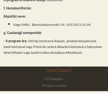
A program értékelési módja:
beszámoló.
f. Humánerőforrás:
Képző(k) neve:
Nagy Enikő, Bizonylatazonosító: Nr. 193/2013.01.04
g. Gazdasági szempontok:
- A program ára:
200 lej/résztvevő/képzés, amelyet készpénzzel,
bank kártyával vagy Primă de carieră didactică kártyával a helysz
ínen
lehet kifizetni
vagy banki/online átutalásos kifizetéssel.
Home
Contacte
CCD Harghita.
All rights reserved