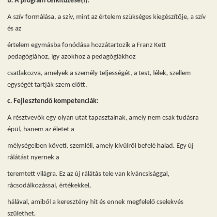
b. A program célkitűzése(i):
A szív formálása, a szív, mint az értelem szükséges kiegészítője, a szív
és az
értelem egymásba fonódása hozzátartozik a Franz Kett
pedagógiához, igy azokhoz a pedagógiákhoz
csatlakozva, amelyek a személy teljességét, a test, lélek, szellem
egységét tartják szem előtt.
c. Fejlesztendő kompetenciák:
A résztvevők egy olyan utat tapasztalnak, amely nem csak tudásra
épül, hanem az életet a
mélységeiben követi, szemléli, amely kívülről befelé halad. Egy új
rálátást nyernek a
teremtett világra. Ez az új rálátás tele van kíváncsisággal,
rácsodálkozással, értékekkel,
hálával, amiből a keresztény hit és ennek megfelelő cselekvés
születhet.