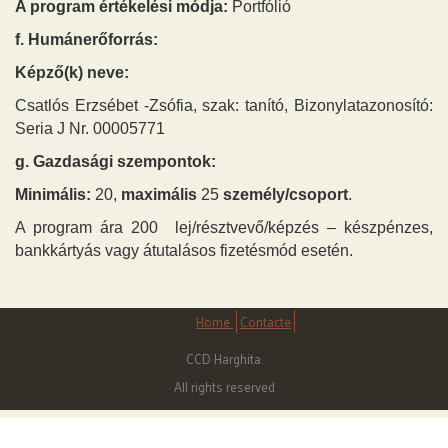
A program értékelési módja:
Portfólió
f. Humánerőforrás:
Képző(k) neve:
Csatlós Erzsébet -Zsófia, szak: tanító, Bizonylatazonosító:
Seria J Nr. 00005771
g. Gazdasági szempontok:
Minimális:
20,
maximális
25
személy/csoport
.
A program ára 200 lej/résztvevő/képzés – készpénzes,
bankkártyás vagy átutalásos fizetésmód esetén.
Home
Contacte
CCD Harghita.
All rights reserved