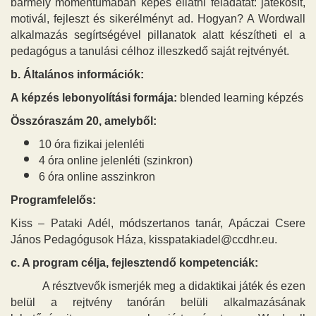
bármely momentumában képes ellátni feladatát: játékosít,
motivál, fejleszt és sikerélményt ad. Hogyan? A Wordwall
alkalmazás segírtségével pillanatok alatt készítheti el a
pedagógus a tanulási célhoz illeszkedő saját rejtvényét.
b. Általános információk:
A képzés lebonyolítási formája:
blended learning képzés
Összóraszám 20, amelyből:
10 óra fizikai jelenléti
4 óra online jelenléti (szinkron)
6 óra online asszinkron
Programfelelős:
Kiss – Pataki Adél, módszertanos tanár, Apáczai Csere
János Pedagógusok Háza, kisspatakiadel@ccdhr.eu.
c. A program célja, fejlesztendő kompetenciák:
A résztvevők ismerjék meg a didaktikai játék és ezen
belül a rejtvény tanórán belüli alkalmazásának