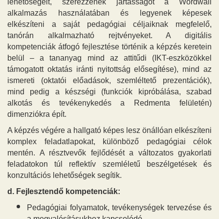
lehetőségeit, szerezzenek jártasságot a Wordwall
alkalmazás használatában és legyenek képesek
elkészíteni a saját pedagógiai céljaiknak megfelelő,
tanórán alkalmazható rejtvényeket. A digitális
kompetenciák átfogó fejlesztése történik a képzés keretein
belül – a tananyag mind az attitűdi (IKT-eszközökkel
támogatott oktatás iránti nyitottság elősegítése), mind az
ismereti (oktatói előadások, szemléltető prezentációk),
mind pedig a készségi (funkciók kipróbálása, szabad
alkotás és tevékenykedés a Redmenta felületén)
dimenziókra épít.
A képzés végére a hallgató képes lesz önállóan elkészíteni
komplex feladatlapokat, különböző pedagógiai célok
mentén. A résztvevők fejlődését a változatos gyakorlati
feladatokon túl reflektív szemléletű beszélgetések és
konzultációs lehetőségek segítik.
d. Fejlesztendő kompetenciák:
Pedagógiai folyamatok, tevékenységek tervezése és
a megvalósításukhoz kapcsolódó