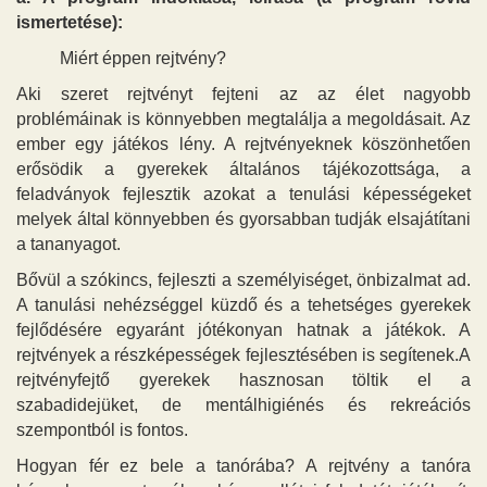
ismertetése):
Miért éppen rejtvény?
Aki szeret rejtvényt fejteni az az élet nagyobb
problémáinak is könnyebben megtalálja a megoldásait. Az
ember egy játékos lény. A rejtvényeknek köszönhetően
erősödik a gyerekek általános tájékozottsága, a
feladványok fejlesztik azokat a tenulási képességeket
melyek által könnyebben és gyorsabban tudják elsajátítani
a tananyagot.
Bővül a szókincs, fejleszti a személyiséget, önbizalmat ad.
A tanulási nehézséggel küzdő és a tehetséges gyerekek
fejlődésére egyaránt jótékonyan hatnak a játékok. A
rejtvények a részképességek fejlesztésében is segítenek.A
rejtvényfejtő gyerekek hasznosan töltik el a
szabadidejüket, de mentálhigiénés és rekreációs
szempontból is fontos.
Hogyan fér ez bele a tanórába? A rejtvény a tanóra