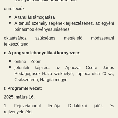
önreflexiók
A tanulás támogatása
A tanuló személyiségének fejlesztéséhez, az egyéni
bánásmód érvényesüléséhez,
oktatásához szükséges megfelelő módszertani
felkészültség
e. A program lebonyolítási környezete:
online – Zoom
jelenléti képzés:: az Apáczai Csere János
Pedagógusok Háza székhelye, Taploca utca 20 sz.,
Csíkszereda, Hargita megye
f. Programtervezet:
2025. május 16.
1. Fejezet/modul témája: Didaktikai játék és
rejtvényelmélet