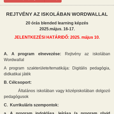
REJTVÉNY AZ ISKOLÁBAN WORDWALLAL
20 órás blended learning képzés
2025.május. 16-17.
JELENTKEZÉSI HATÁRIDŐ: 2025. május 10.
A. A program elnevezése:
Rejtvény az iskolában
Wordwallal
A program szakterülete/tematikája:
Digitális pedagógia,
didkatikai játék
B. Célcsoport:
Általános iskolában vagy középiskolában dolgozó
pedagógusok
C. Kurrikuláris szempontok:
a. A program indoklása, leírása (a program rövid