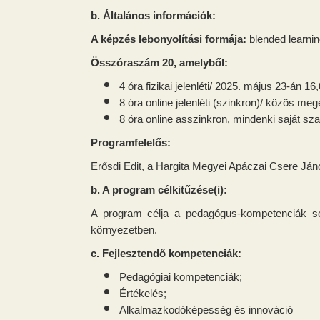
b. Általános információk:
A képzés lebonyolítási formája:
blended learni
Összóraszám 20, amelyből:
4 óra fizikai jelenléti/ 2025. május 23-án 16
8 óra online jelenléti (szinkron)/ közös m
8 óra online asszinkron, mindenki saját sza
Programfelelős:
Erősdi Edit, a Hargita Megyei
Apáczai Csere Ján
b. A program célkitűzése(i):
A program célja a pedagógus-kompetenciák so
környezetben.
c. Fejlesztendő kompetenciák:
Pedagógiai kompetenciák;
Értékelés;
Alkalmazkodóképesség és innováció