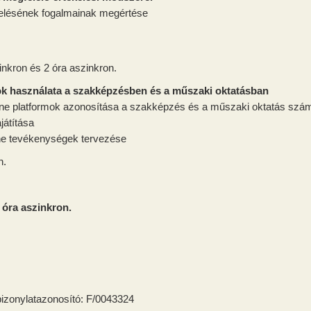
elésének fogalmainak megértése
nkron és 2 óra aszinkron.
sok használata a szakképzésben és a műszaki oktatásban
nline platformok azonosítása a szakképzés és a műszaki oktatás szá
játítása
line tevékenységek tervezése
n.
8 óra aszinkron.
bizonylatazonosító:
F/0043324