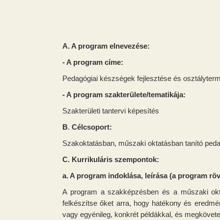
A. A program elnevezése:
- A program címe:
Pedagógiai készségek fejlesztése és osztályte
- A program szakterülete/tematikája:
Szakterületi tantervi képesítés
B
.
Célcsoport
:
Szakoktatásban, műszaki oktatásban tanító ped
C.
Kurrikuláris szempontok:
a. A program indoklása, leírása
(a program röv
A program a szakképzésben és a műszaki oktat
felkészítse őket arra, hogy hatékony és eredm
vagy egyénileg, konkrét példákkal, és megkövete