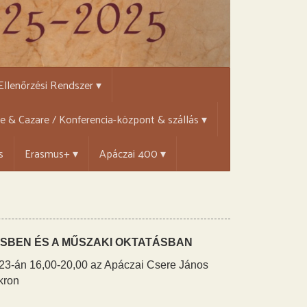
 Ellenőrzési Rendszer ▾
țe & Cazare / Konferencia-központ & szállás ▾
s
Erasmus+ ▾
Apáczai 400 ▾
SBEN ÉS A MŰSZAKI OKTATÁSBAN
23-án 16,00-20,00 az
Ap
áczai Csere János
kron