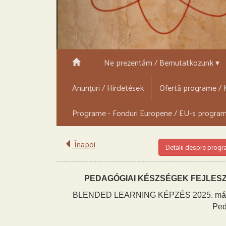
Ne prezentăm / Bemutatkozunk ▾
Anunțuri / Hirdetések
Ofertă programe / K
Programe - Fonduri Europene / EU-s progra
Înapoi
Detalii despre prog
PEDAGÓGIAI KÉSZSÉGEK FEJLES
BLENDED LEARNING KÉPZÉS 2025. május 23-
Ped