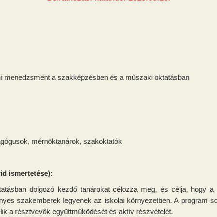
rmi menedzsment a szakképzésben és a műszaki oktatásban
agógusok, mérnöktanárok, szakoktatók
id ismertetése):
ásban dolgozó kezdő tanárokat célozza meg, és célja, hogy a k
ényes szakemberek legyenek az iskolai környezetben. A program so
lik a résztvevők együttműködését és aktív részvételét.