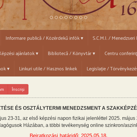
.
Informare publică / Közérdekű infók ▾
S.C.M.I. / Menedzseri
épzési ajánlatok ▾
Bibliotecă / Könyvtár ▾
Centru conferin
mok ▾
Linkuri utile / Hasznos linkek
Legislație / Törvénykezé
ram
Înscriși
ZTÉSE ÉS OSZTÁLYTERMI MENEDZSMENT A SZAKKÉPZÉ
31, az első képzési napon fizikai jelenléttel 2025. május 
agógusok Házában, a többi tevékenység online szinkron/aszin
Beiratkozási határidő: 2025.05.18.