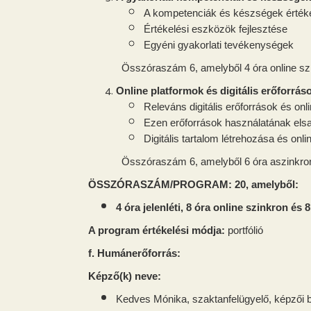
A kompetenciák és készségek érték
Értékelési eszközök fejlesztése
Egyéni gyakorlati tevékenységek
Összóraszám 6, amelyből 4 óra online szi
Online platformok és digitális erőforrá
Releváns digitális erőforrások és o
Ezen erőforrások használatának elsa
Digitális tartalom létrehozása és on
Összóraszám 6, amelyből 6 óra aszinkro
ÖSSZÓRASZÁM/PROGRAM: 20, amelyből:
4 óra jelenléti, 8 óra online szinkron és 
A program értékelési módja:
portfólió
f. Humánerőforrás:
Képző(k) neve:
Kedves Mónika, szaktanfelügyelő, képzői 