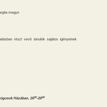
argita megye
ásban részt vevő tanulók sajátos igényeinek
00
00
agógusok Házában, 16
-20