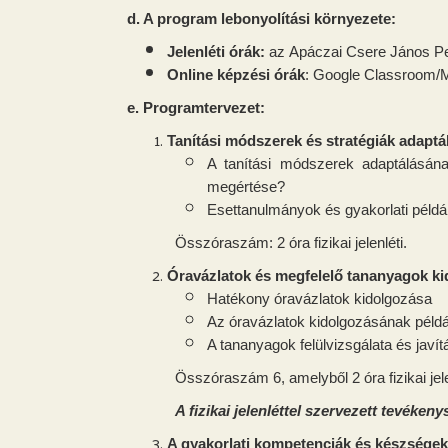
d. A program lebonyolítási környezete:
Jelenléti órák:
az
Apáczai Csere János Pe
Online képzési órák
: Google Classroom/
e. Programtervezet:
Tanítási módszerek és stratégiák adaptá
A tanítási módszerek adaptálásán
megértése?
Esettanulmányok és gyakorlati péld
Összóraszám: 2 óra fizikai jelenléti.
Óravázlatok és megfelelő tananyagok ki
Hatékony óravázlatok kidolgozása
Az óravázlatok kidolgozásának példá
A tananyagok felülvizsgálata és javít
Összóraszám 6, amelyből 2 óra fizikai jelen
A fizikai jelenléttel szervezett tevék
A gyakorlati kompetenciák és készségek