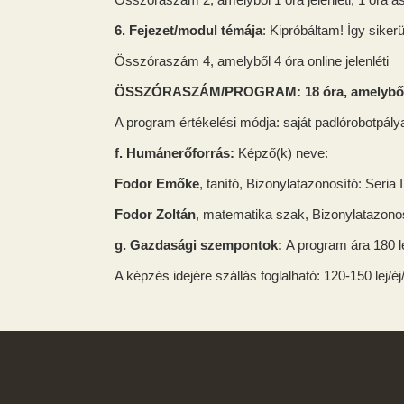
Összóraszám 2, amelyből 1 óra jelenléti, 1 óra a
6. Fejezet/modul témája
: Kipróbáltam! Így sike
Összóraszám 4, amelyből 4 óra online jelenléti
ÖSSZÓRASZÁM/PROGRAM: 18 óra, amelybő
A program értékelési módja: saját padlórobotpál
f. Humánerőforrás:
Képző(k) neve:
Fodor Emőke
, tanító, Bizonylatazonosító: Seria
Fodor Zoltán
, matematika szak, Bizonylatazonos
g. Gazdasági szempontok:
A program ára 180 l
A képzés idejére szállás foglalható: 120-150 lej/éj