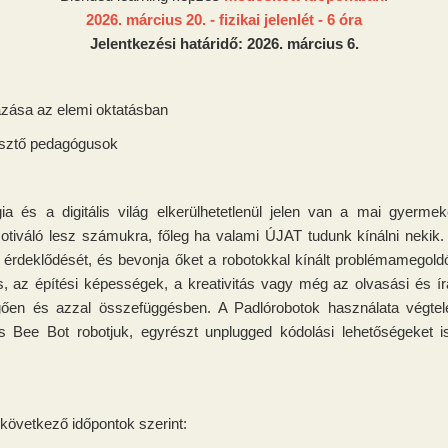
2026. március 20. - fizikai jelenlét - 6 óra
Jelentkezési határidő: 2026. március 6.
azása az elemi oktatásban
esztő pedagógusok
ia és a digitális világ elkerülhetetlenül jelen van a mai gyermek
tiváló lesz számukra, főleg ha valami ÚJAT tudunk kínálni nekik. 
 érdeklődését, és bevonja őket a robotokkal kínált problémamegoldó
 az építési képességek, a kreativitás vagy még az olvasási és ír
üggően és azzal összefüggésben. A Padlórobotok használata végtel
 Bee Bot robotjuk, egyrészt unplugged kódolási lehetőségeket i
 következő időpontok szerint: