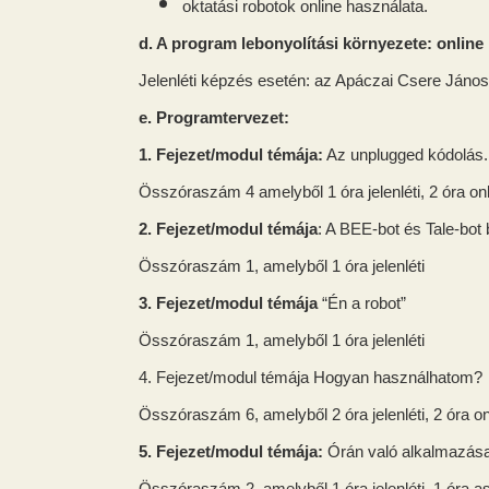
oktatási robotok online használata.
d. A program lebonyolítási környezete: online
Jelenléti képzés esetén: az Apáczai Csere Ján
e. Programtervezet:
1. Fejezet/modul témája:
Az unplugged kódolás. 
Összóraszám 4 amelyből 1 óra jelenléti, 2 óra onli
2. Fejezet/modul témája
: A BEE-bot és Tale-bot
Összóraszám 1, amelyből 1 óra jelenléti
3. Fejezet/modul témája
“Én a robot”
Összóraszám 1, amelyből 1 óra jelenléti
4. Fejezet/modul témája Hogyan használhatom?
Összóraszám 6, amelyből 2 óra jelenléti, 2 óra onl
5. Fejezet/modul témája:
Órán való alkalmazása