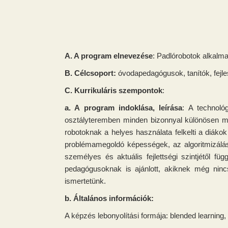
A. A program elnevezése
: Padlórobotok alkalm
B. Célcsoport:
óvodapedagógusok, tanítók, fejl
C. Kurrikuláris szempontok
:
a. A program indoklása, leírása
: A technológ
osztályteremben minden bizonnyal különösen mo
robotoknak a helyes használata felkelti a diákok
problémamegoldó képességek, az algoritmizálás,
személyes és aktuális fejlettségi szintjétől f
pedagógusoknak is ajánlott, akiknek még nincs
ismertetünk.
b. Általános információk:
A képzés lebonyolítási formája: blended learning,