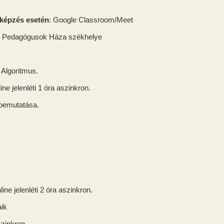
 képzés esetén
: Google Classroom/Meet
os Pedagógusok Háza székhelye
Algoritmus.
ne jelenléti 1 óra aszinkron.
 bemutatása.
ine jelenléti 2 óra aszinkron.
ik