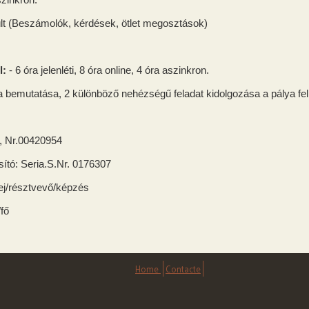
szinkron.
rült (Beszámolók, kérdések, ötlet megosztások)
l:
- 6 óra jelenléti, 8 óra online, 4 óra aszinkron.
ya bemutatása, 2 különböző nehézségű feladat kidolgozása a pálya fe
 I, Nr.00420954
ító: Seria.S.Nr. 0176307
ej/résztvevő/képzés
/fő
Home
Contacte