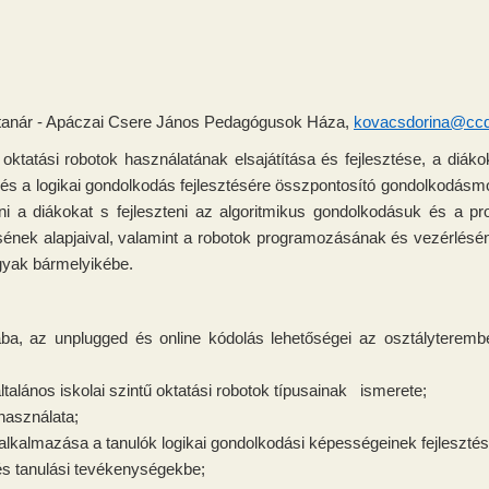
 tanár - Apáczai Csere János Pedagógusok Háza,
kovacsdorina@ccd
oktatási robotok használatának elsajátítása és fejlesztése, a diák
és a logikai gondolkodás fejlesztésére összpontosító gondolkodásm
lni a diákokat s fejleszteni az algoritmikus gondolkodásuk és 
nek alapjaival, valamint a robotok programozásának és vezérlésé
rgyak bármelyikébe.
ba, az unplugged és online kódolás lehetőségei az osztályteremben,
talános iskolai szintű oktatási robotok típusainak ismerete;
használata;
 alkalmazása a tanulók logikai gondolkodási képességeinek fejleszté
 és tanulási tevékenységekbe;