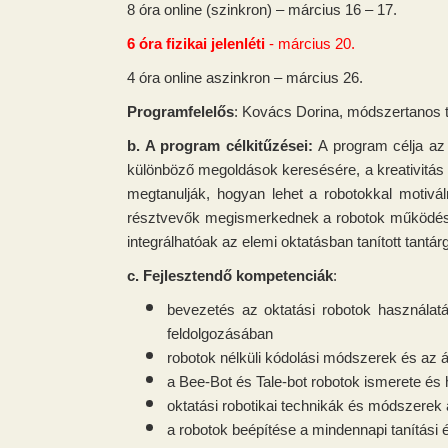
8 óra online (szinkron) – március 16 – 17.
6 óra fizikai jelenléti
- március 20.
4 óra online aszinkron – március 26.
Programfelelős
: Kovács Dorina, módszertanos
b. A program célkitűzései:
A program célja az 
különböző megoldások keresésére, a kreativitás 
megtanulják, hogyan lehet a robotokkal motivá
résztvevők megismerkednek a robotok működésé
integrálhatóak az elemi oktatásban tanított tantá
c. Fejlesztendő kompetenciák
:
bevezetés az oktatási robotok használatá
feldolgozásában
robotok nélküli kódolási módszerek és az ál
a Bee-Bot és Tale-bot robotok ismerete és 
oktatási robotikai technikák és módszerek
a robotok beépítése a mindennapi tanítási