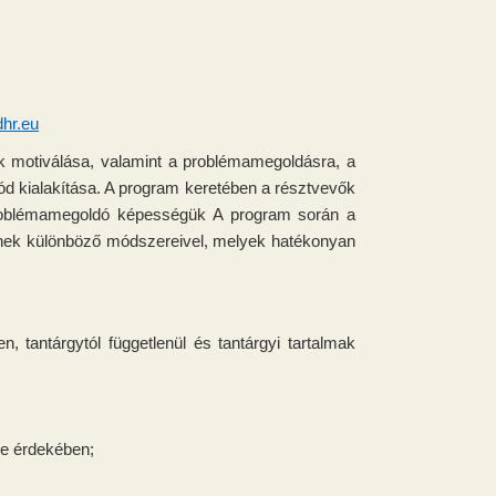
hr.eu
ok motiválása, valamint a problémamegoldásra, a
ód kialakítása. A program keretében a résztvevők
a problémamegoldó képességük A program során a
nek különböző módszereivel, melyek hatékonyan
 tantárgytól függetlenül és tantárgyi tartalmak
se érdekében;