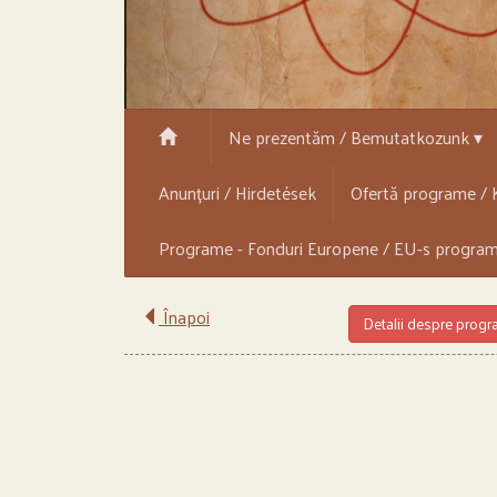
Ne prezentăm / Bemutatkozunk ▾
Anunțuri / Hirdetések
Ofertă programe / K
Programe - Fonduri Europene / EU-s progra
Înapoi
Detalii despre prog