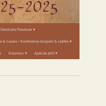
 Ellenőrzési Rendszer ▾
țe & Cazare / Konferencia-központ & szállás ▾
s
Erasmus+ ▾
Apáczai 400 ▾