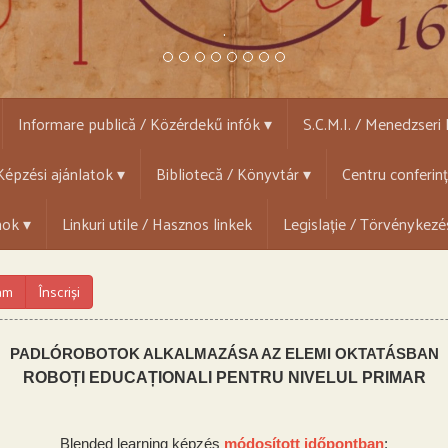
.
Informare publică / Közérdekű infók ▾
S.C.M.I. / Menedzseri
épzési ajánlatok ▾
Bibliotecă / Könyvtár ▾
Centru conferin
mok ▾
Linkuri utile / Hasznos linkek
Legislație / Törvénykezé
ram
Înscriși
PADLÓROBOTOK ALKALMAZÁSA AZ ELEMI OKTATÁSBAN
ROBOȚI EDUCAȚIONALI PENTRU NIVELUL PRIMAR
Blended learning képzés
módosított időpontban
: