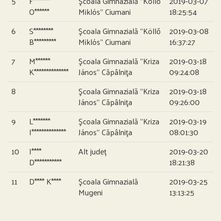
5
F*******
Şcoala Gimnazială ”Köllő
2019-03-07
O******
Miklós” Ciumani
18:25:54
6
S********
Şcoala Gimnazială ”Köllő
2019-03-08
B*********
Miklós” Ciumani
16:37:27
7
M******
Şcoala Gimnazială ”Kriza
2019-03-18
K**************
János” Căpâlniţa
09:24:08
8
Şcoala Gimnazială ”Kriza
2019-03-18
János” Căpâlniţa
09:26:00
9
L*******
Şcoala Gimnazială ”Kriza
2019-03-19
I**************
János” Căpâlniţa
08:01:30
10
I****
Alt județ
2019-03-20
D***********
18:21:38
11
D**** K****
Şcoala Gimnazială
2019-03-25
Mugeni
13:13:25