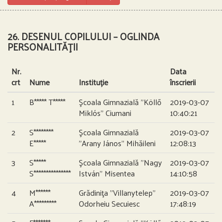
26. DESENUL COPILULUI – OGLINDA
PERSONALITĂŢII
Nr.
Data
crt
Nume
Instituție
înscrierii
1
B***** T*****
Şcoala Gimnazială ”Köllő
2019-03-07
Miklós” Ciumani
10:40:21
2
S********
Şcoala Gimnazială
2019-03-07
E*****
”Arany János” Mihăileni
12:08:13
3
S*****
Şcoala Gimnazială ”Nagy
2019-03-07
S***************
István” Misentea
14:10:58
4
M******
Grădiniţa ”Villanytelep”
2019-03-07
A*********
Odorheiu Secuiesc
17:48:19