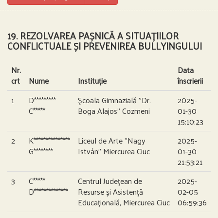
19. REZOLVAREA PAȘNICĂ A SITUAȚIILOR
CONFLICTUALE ȘI PREVENIREA BULLYINGULUI
Nr.
Data
crt
Nume
Instituție
înscrierii
1
D*********
Şcoala Gimnazială ”Dr.
2025-
C*****
Boga Alajos” Cozmeni
01-30
15:10:23
2
K***************
Liceul de Arte ”Nagy
2025-
G********
István” Miercurea Ciuc
01-30
21:53:21
3
C*****
Centrul Judeţean de
2025-
D**************
Resurse şi Asistenţă
02-05
Educaţională, Miercurea Ciuc
06:59:36