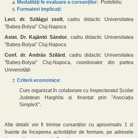
Modalități fe evaluare a cursanților:
Portofoliu
Formatori implicați:
Lect. dr. Szil
ágyi zsolt,
cadru didactic Universitatea
”Babeș-Bolyai” Cluj-Napoca
Asist. Dr. Kaj
ántó Sándor
,
cadru didactic Universitatea
”Babeș-Bolyai” Cluj-Napoca
Conf. dr. András Szilárd
,
cadru didactic Universitatea
”Babeș-Bolyai” Cluj-Napoca, coordonator din partea
Universității
Criterii economice:
Curs organizat în colaborare cu Inspectoratul Școlar
Județean Harghita și finanțat prin ”Asociația
SimpleX”.
Alte detalii vor fi trimise cursanților cu aproximativ 1 zi
înainte de începerea activităților de formare, pe adresele