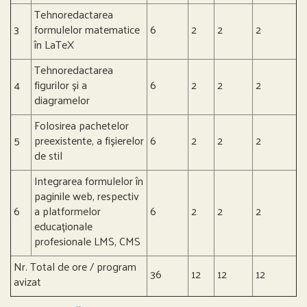
Tehnoredactarea
3
formulelor matematice
6
2
2
2
în LaTeX
Tehnoredactarea
4
figurilor și a
6
2
2
2
diagramelor
Folosirea pachetelor
5
preexistente, a fișierelor
6
2
2
2
de stil
Integrarea formulelor în
paginile web, respectiv
6
a platformelor
6
2
2
2
educaționale
profesionale LMS, CMS
Nr. Total de ore / program
36
12
12
12
avizat