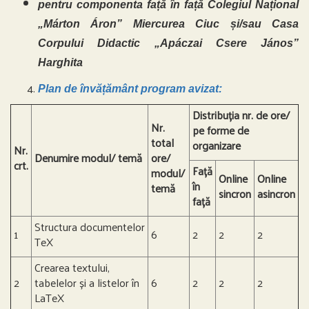
pentru componenta față în față Colegiul Național
„
M
á
rton Áron” Miercurea Ciuc
și/sau Casa
Corpului Didactic „Apáczai Csere János”
Harghita
Plan de învățământ program avizat:
Distribuția nr. de ore/
Nr.
pe forme de
total
organizare
Nr.
Denumire modul/ temă
ore/
crt.
Față
modul/
Online
Online
în
temă
sincron
asincron
față
Structura documentelor
1
6
2
2
2
TeX
Crearea textului,
2
tabelelor și a listelor în
6
2
2
2
LaTeX