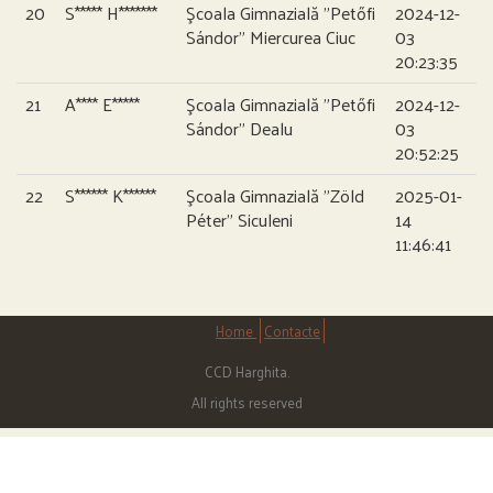
20
S***** H*******
Şcoala Gimnazială ”Petőfi
2024-12-
Sándor” Miercurea Ciuc
03
20:23:35
21
A**** E*****
Şcoala Gimnazială ”Petőfi
2024-12-
Sándor” Dealu
03
20:52:25
22
S****** K******
Şcoala Gimnazială ”Zöld
2025-01-
Péter” Siculeni
14
11:46:41
Home
Contacte
CCD Harghita.
All rights reserved