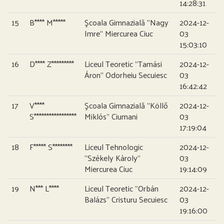
14:28:31
15
B**** M*****
Şcoala Gimnazială ”Nagy
2024-12-
Imre” Miercurea Ciuc
03
15:03:10
16
D**** Z*********
Liceul Teoretic ”Tamási
2024-12-
Áron” Odorheiu Secuiesc
03
16:42:42
17
V****
Şcoala Gimnazială ”Köllő
2024-12-
S*****************
Miklós” Ciumani
03
17:19:04
18
F***** S********
Liceul Tehnologic
2024-12-
”Székely Károly”
03
Miercurea Ciuc
19:14:09
19
N*** L****
Liceul Teoretic ”Orbán
2024-12-
Balázs” Cristuru Secuiesc
03
19:16:00