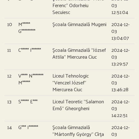
Ferenc” Odorheiu
03
Secuiesc
12:51:04
10
M*****
Şcoala Gimnazială Mugeni
2024-12-
G*********
03
13:04:07
11
C***** I******
Şcoala Gimnazială ”József
2024-12-
Attila” Miercurea Ciuc
03
13:29:57
12
V**** N*******
Liceul Tehnologic
2024-12-
M*****
”Venczel József”
03
Miercurea Ciuc
13:46:28
13
S***** E***
Liceul Teoretic ”Salamon
2024-12-
Ernő” Gheorgheni
03
14:22:51
14
G*** I******
Şcoala Gimnazială
2024-12-
”Mártonffy György” Cîrţa
03