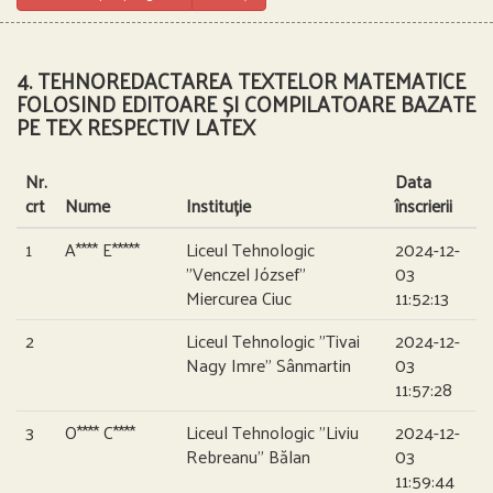
4. TEHNOREDACTAREA TEXTELOR MATEMATICE
FOLOSIND EDITOARE ȘI COMPILATOARE BAZATE
PE TEX RESPECTIV LATEX
Nr.
Data
crt
Nume
Instituție
înscrierii
1
A**** E*****
Liceul Tehnologic
2024-12-
”Venczel József”
03
Miercurea Ciuc
11:52:13
2
Liceul Tehnologic ”Tivai
2024-12-
Nagy Imre” Sânmartin
03
11:57:28
3
O**** C****
Liceul Tehnologic ”Liviu
2024-12-
Rebreanu” Bălan
03
11:59:44