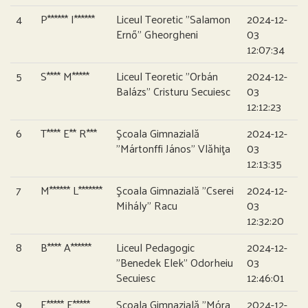
4
P****** I******
Liceul Teoretic ”Salamon
2024-12-
Ernő” Gheorgheni
03
12:07:34
5
S**** M*****
Liceul Teoretic ”Orbán
2024-12-
Balázs” Cristuru Secuiesc
03
12:12:23
6
T**** E** R***
Şcoala Gimnazială
2024-12-
”Mártonffi János” Vlăhiţa
03
12:13:35
7
M****** L*******
Şcoala Gimnazială ”Cserei
2024-12-
Mihály” Racu
03
12:32:20
8
B**** A******
Liceul Pedagogic
2024-12-
”Benedek Elek” Odorheiu
03
Secuiesc
12:46:01
9
E***** E*****
Şcoala Gimnazială ”Móra
2024-12-